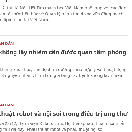
12, tại Hà Nội, Hội Tim mạch học Việt Nam phối hợp với các đơn
quan tổ chức hội thảo về Quản lý bệnh tim do xơ vữa động mạch
ạn lipid máu tại Việt Nam.
ÂN DÂN
không lây nhiễm cần được quan tâm phòng
 không khoa học, chế độ dinh dưỡng chưa hợp lý và ít hoạt động
là 3 nguyên nhân chính làm gia tăng các bệnh không lây nhiễm.
ÂN DÂN
huật robot và nội soi trong điều trị ung thư
và 23/12, Bệnh viện K đã tổ chức Hội thảo phẫu thuật ít xâm lấn
g thư dạ dày: Phẫu thuật robot và phẫu thuật nội soi.