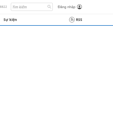
18822
Đăng nhập
Sự kiện
RSS