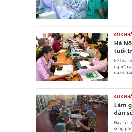
CSSK NH
Hà Nộ
tuổi t
Kế hoạch
người ca
quan trọ
CSSK NH
Làm g
dân s
Đây là c
sống phố