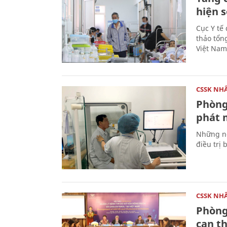
hiện 
Cục Y tế
thảo tổn
Việt Nam
CSSK NH
Phòng
phát 
Những ng
điều trị
CSSK NH
Phòng
can th