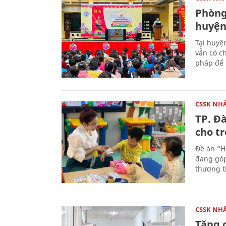
Phòng,
huyện
Tại huyệ
vẫn có ch
pháp để 
CSSK NH
TP. Đ
cho t
Đề án “H
đang góp
thương t
CSSK NH
Tăng 