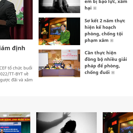
em bị bạo lực, xâm
hại
Sơ kết 2 năm thực
hiện kế hoạch
phòng, chống tội
phạm xâm
iám định
Cần thực hiện
đồng bộ nhiều giải
pháp để phòng,
ICEF tổ chức buổi
chống đuối
2022/TT-BYT về
ngược đãi và xâm