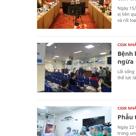
Ngày 15/
vị liên 
và rối lo
CSSK NH
Bệnh 
ngừa
Lối sống
thể lực 
CSSK NH
Phẫu t
Ngày 22 
trong un