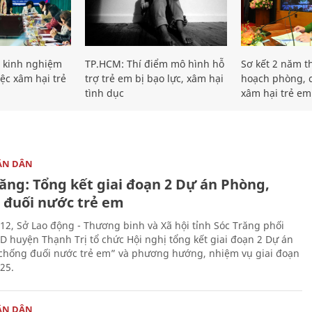
ẻ kinh nghiệm
TP.HCM: Thí điểm mô hình hỗ
Sơ kết 2 năm t
iệc xâm hại trẻ
trợ trẻ em bị bạo lực, xâm hại
hoạch phòng, 
tình dục
xâm hại trẻ em
ÂN DÂN
răng: Tổng kết giai đoạn 2 Dự án Phòng,
 đuối nước trẻ em
12, Sở Lao động - Thương binh và Xã hội tỉnh Sóc Trăng phối
 huyện Thạnh Trị tổ chức Hội nghị tổng kết giai đoạn 2 Dự án
chống đuối nước trẻ em” và phương hướng, nhiệm vụ giai đoạn
25.
ÂN DÂN