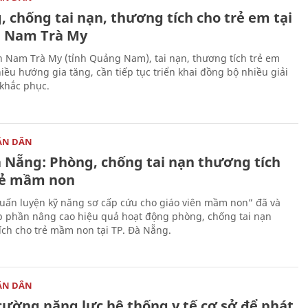
 chống tai nạn, thương tích cho trẻ em tại
 Nam Trà My
n Nam Trà My (tỉnh Quảng Nam), tai nạn, thương tích trẻ em
iều hướng gia tăng, cần tiếp tục triển khai đồng bộ nhiều giải
khắc phục.
ÂN DÂN
à Nẵng: Phòng, chống tai nạn thương tích
rẻ mầm non
uấn luyện kỹ năng sơ cấp cứu cho giáo viên mầm non” đã và
 phần nâng cao hiệu quả hoạt động phòng, chống tai nạn
ích cho trẻ mầm non tại TP. Đà Nẵng.
ÂN DÂN
cường năng lực hệ thống y tế cơ sở để phát