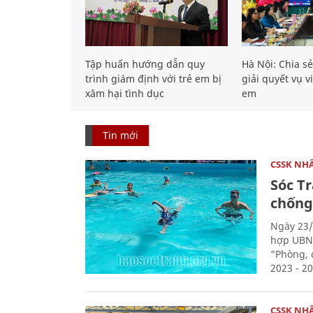
Tập huấn hướng dẫn quy
Hà Nội: Chia s
trình giám định với trẻ em bị
giải quyết vụ v
xâm hại tình dục
em
Tin mới
CSSK NH
Sóc T
chống
Ngày 23/
hợp UBND
“Phòng, 
2023 - 20
CSSK NH