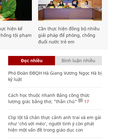
hực hiện kế
Cần thực hiện đồng bộ nhiều
chống tội phạm
giải pháp để phòng, chống
đuối nước trẻ em
Đọc nhiều
Bình luận nhiều
Phó Đoàn ĐBQH Hà Giang Vương Ngọc Hà bị
kỷ luật
Cách học thuộc nhanh Bảng công thức
lượng giác bằng thơ, "thần chú"
17
Clip lột tả chân thực cảnh anh trai và em gái
như 'chó với mèo', người tinh ý còn phát
hiện một vấn đề trong giáo dục con