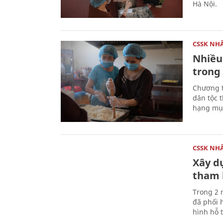
Hà Nội.
CSSK NH
Nhiều
trong 
Chương t
dân tộc 
hạng mục
CSSK NH
Xây d
tham 
Trong 2 
đã phối 
hình hỗ 