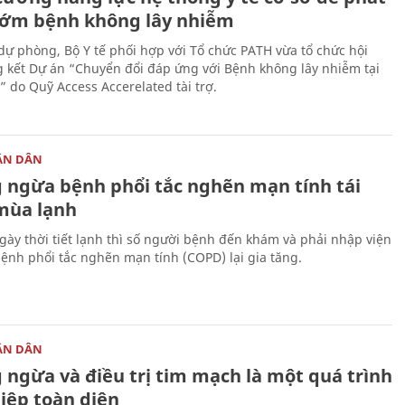
sớm bệnh không lây nhiễm
 dự phòng, Bộ Y tế phối hợp với Tổ chức PATH vừa tổ chức hội
g kết Dự án “Chuyển đổi đáp ứng với Bệnh không lây nhiễm tại
” do Quỹ Access Accerelated tài trợ.
ÂN DÂN
 ngừa bệnh phổi tắc nghẽn mạn tính tái
mùa lạnh
ày thời tiết lạnh thì số người bệnh đến khám và phải nhập viện
 bệnh phổi tắc nghẽn mạn tính (COPD) lại gia tăng.
ÂN DÂN
 ngừa và điều trị tim mạch là một quá trình
iệp toàn diện