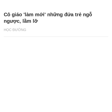
Cô giáo 'làm mới' những đứa trẻ ngỗ
ngược, lầm lỡ
HỌC ĐƯỜNG