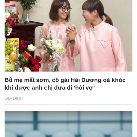
Bố mẹ mất sớm, cô gái Hải Dương oà khóc
khi được anh chị đưa đi ‘hỏi vợ’
GIA ĐÌNH