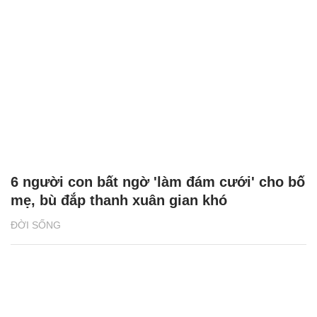
6 người con bất ngờ 'làm đám cưới' cho bố
mẹ, bù đắp thanh xuân gian khó
ĐỜI SỐNG