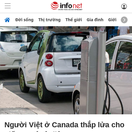
Đời sống
Thị trường
Thế giới
Gia đình
Giới trẻ
K
Người Việt ở Canada thắp lửa cho