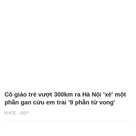
Cô giáo trẻ vượt 300km ra Hà Nội 'xẻ' một
phần gan cứu em trai '9 phần tử vong'
KHỎE - ĐẸP