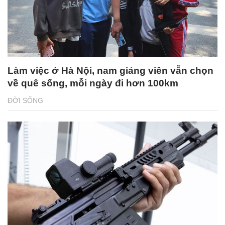
Làm việc ở Hà Nội, nam giảng viên vẫn chọn
về quê sống, mỗi ngày đi hơn 100km
ĐỜI SỐNG