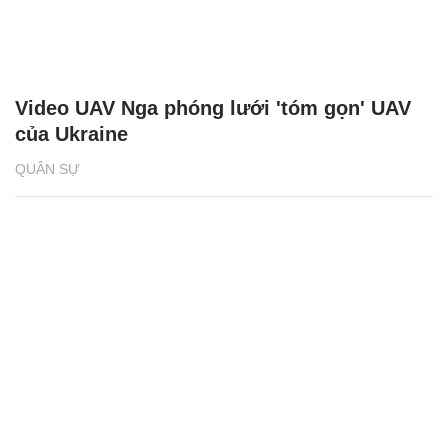
Video UAV Nga phóng lưới 'tóm gọn' UAV
của Ukraine
QUÂN SỰ