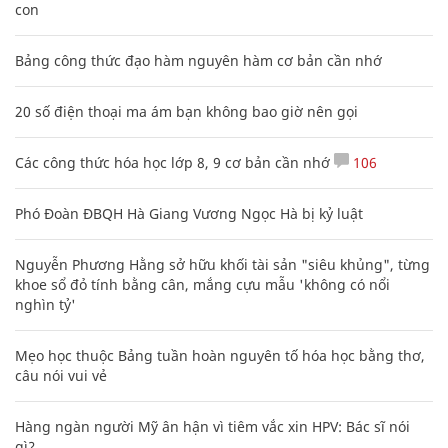
con
Bảng công thức đạo hàm nguyên hàm cơ bản cần nhớ
20 số điện thoại ma ám bạn không bao giờ nên gọi
Các công thức hóa học lớp 8, 9 cơ bản cần nhớ
106
Phó Đoàn ĐBQH Hà Giang Vương Ngọc Hà bị kỷ luật
Nguyễn Phương Hằng sở hữu khối tài sản "siêu khủng", từng
khoe sổ đỏ tính bằng cân, mắng cựu mẫu 'không có nổi
nghìn tỷ'
Mẹo học thuộc Bảng tuần hoàn nguyên tố hóa học bằng thơ,
câu nói vui vẻ
Hàng ngàn người Mỹ ân hận vì tiêm vắc xin HPV: Bác sĩ nói
gì?