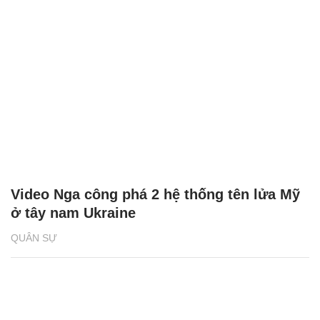
Video Nga công phá 2 hệ thống tên lửa Mỹ
ở tây nam Ukraine
QUÂN SỰ