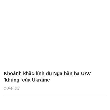
Khoảnh khắc lính dù Nga bắn hạ UAV
'khủng' của Ukraine
QUÂN SỰ