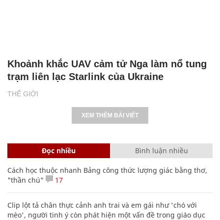
Khoảnh khắc UAV cảm tử Nga làm nổ tung
trạm liên lạc Starlink của Ukraine
THẾ GIỚI
XEM THÊM BÀI VIẾT
Đọc nhiều
Bình luận nhiều
Cách học thuộc nhanh Bảng công thức lượng giác bằng thơ,
"thần chú"
17
Clip lột tả chân thực cảnh anh trai và em gái như 'chó với
mèo', người tinh ý còn phát hiện một vấn đề trong giáo dục