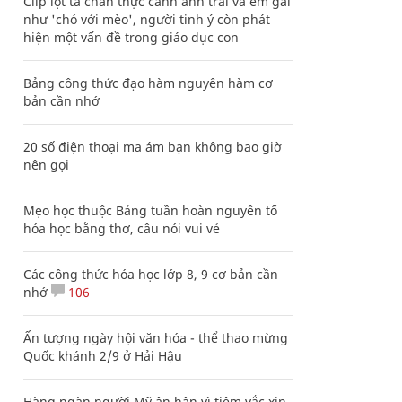
Clip lột tả chân thực cảnh anh trai và em gái
như 'chó với mèo', người tinh ý còn phát
hiện một vấn đề trong giáo dục con
Bảng công thức đạo hàm nguyên hàm cơ
bản cần nhớ
20 số điện thoại ma ám bạn không bao giờ
nên gọi
Mẹo học thuộc Bảng tuần hoàn nguyên tố
hóa học bằng thơ, câu nói vui vẻ
Các công thức hóa học lớp 8, 9 cơ bản cần
nhớ
106
Ấn tượng ngày hội văn hóa - thể thao mừng
Quốc khánh 2/9 ở Hải Hậu
Hàng ngàn người Mỹ ân hận vì tiêm vắc xin