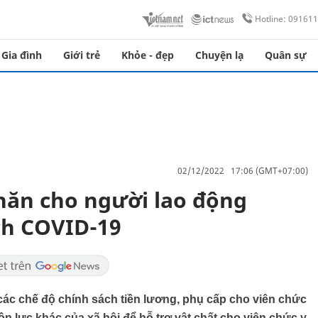
Hotline: 09161
Gia đình
Giới trẻ
Khỏe - đẹp
Chuyện lạ
Quân sự
02/12/2022 17:06 (GMT+07:00)
hăn cho người lao động
ịch COVID-19
các chế độ chính sách tiền lương, phụ cấp cho viên chức
n lực khác của xã hội để hỗ trợ vật chất cho viên chức y