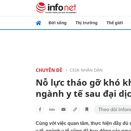
Đời sống
Thị trường
Thế giới
CHUYÊN ĐỀ
CSSK NHÂN DÂN
Nỗ lực tháo gỡ khó k
ngành y tế sau đại d
Cùng với việc quan tâm, thực hiện đầy đủ 
y tế, ngành y tế cũng đã huy động các nguồ