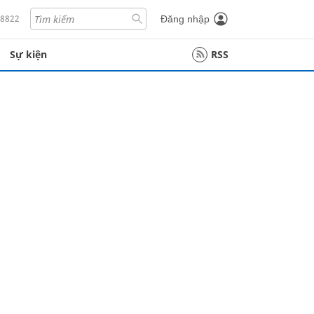
18822
Đăng nhập
Sự kiện
RSS