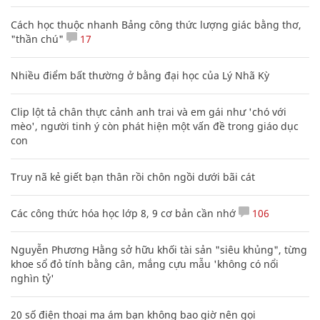
Cách học thuộc nhanh Bảng công thức lượng giác bằng thơ,
"thần chú"
17
Nhiều điểm bất thường ở bằng đại học của Lý Nhã Kỳ
Clip lột tả chân thực cảnh anh trai và em gái như 'chó với
mèo', người tinh ý còn phát hiện một vấn đề trong giáo dục
con
Truy nã kẻ giết bạn thân rồi chôn ngồi dưới bãi cát
Các công thức hóa học lớp 8, 9 cơ bản cần nhớ
106
Nguyễn Phương Hằng sở hữu khối tài sản "siêu khủng", từng
khoe sổ đỏ tính bằng cân, mắng cựu mẫu 'không có nổi
nghìn tỷ'
20 số điện thoại ma ám bạn không bao giờ nên gọi