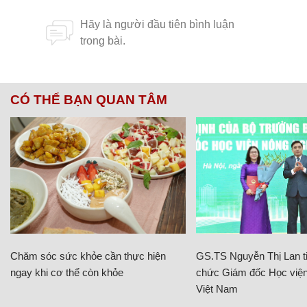
CÓ THỂ BẠN QUAN TÂM
Chăm sóc sức khỏe cần thực hiện
GS.TS Nguyễn Thị Lan ti
ngay khi cơ thể còn khỏe
chức Giám đốc Học viện
Việt Nam