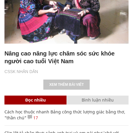
Nâng cao năng lực chăm sóc sức khỏe
người cao tuổi Việt Nam
CSSK NHÂN DÂN
XEM THÊM BÀI VIẾT
Đọc nhiều
Bình luận nhiều
Cách học thuộc nhanh Bảng công thức lượng giác bằng thơ,
"thần chú"
17
Clip lột tả chân thực cảnh anh trai và em gái như 'chó với