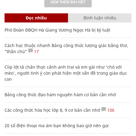
XEM THÊM BÀI VIẾT
Đọc nhiều
Bình luận nhiều
Phó Đoàn ĐBQH Hà Giang Vương Ngọc Hà bị kỷ luật
Cách học thuộc nhanh Bảng công thức lượng giác bằng thơ,
"thần chú"
17
Clip lột tả chân thực cảnh anh trai và em gái như 'chó với
mèo', người tinh ý còn phát hiện một vấn đề trong giáo dục
con
Bảng công thức đạo hàm nguyên hàm cơ bản cần nhớ
Các công thức hóa học lớp 8, 9 cơ bản cần nhớ
106
20 số điện thoại ma ám bạn không bao giờ nên gọi