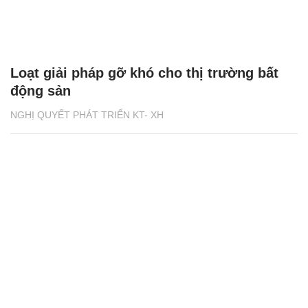
Loạt giải pháp gỡ khó cho thị trường bất
động sản
NGHỊ QUYẾT PHÁT TRIỂN KT- XH