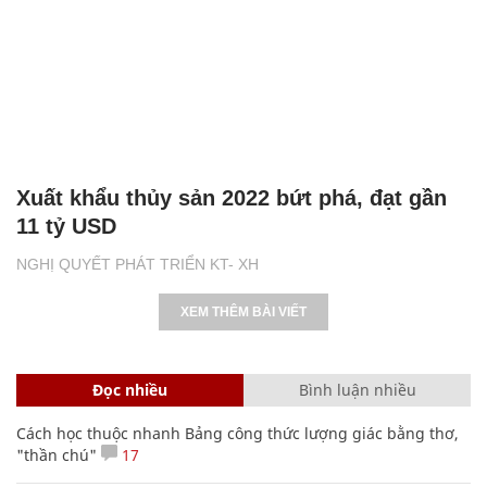
Xuất khẩu thủy sản 2022 bứt phá, đạt gần
11 tỷ USD
NGHỊ QUYẾT PHÁT TRIỂN KT- XH
XEM THÊM BÀI VIẾT
Đọc nhiều
Bình luận nhiều
Cách học thuộc nhanh Bảng công thức lượng giác bằng thơ,
"thần chú"
17