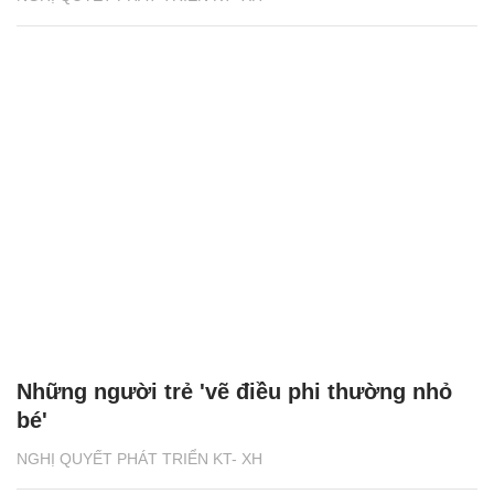
Những người trẻ 'vẽ điều phi thường nhỏ
bé'
NGHỊ QUYẾT PHÁT TRIỂN KT- XH