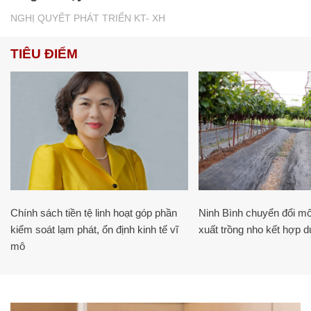
NGHỊ QUYẾT PHÁT TRIỂN KT- XH
TIÊU ĐIỂM
Chính sách tiền tệ linh hoạt góp phần
Ninh Bình chuyển đổi mô
kiểm soát lạm phát, ổn định kinh tế vĩ
xuất trồng nho kết hợp du
mô