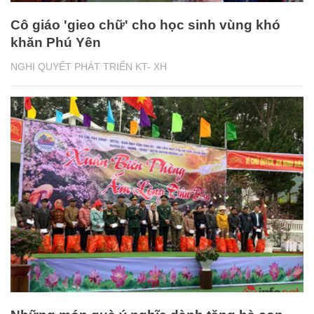
Cô giáo 'gieo chữ' cho học sinh vùng khó
khăn Phú Yên
NGHỊ QUYẾT PHÁT TRIỂN KT- XH