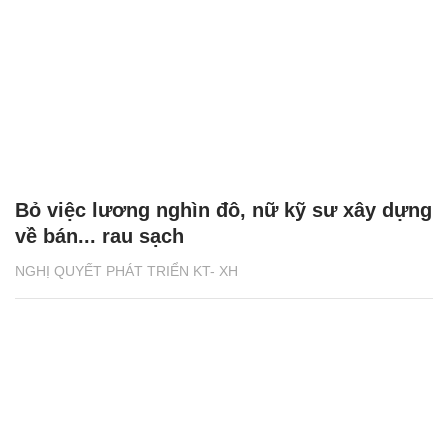
Bỏ việc lương nghìn đô, nữ kỹ sư xây dựng
về bán... rau sạch
NGHỊ QUYẾT PHÁT TRIỂN KT- XH