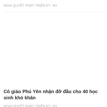
NGHỊ QUYẾT PHÁT TRIỂN KT- XH
Cô giáo Phú Yên nhận đỡ đầu cho 40 học
sinh khó khăn
NGHỊ QUYẾT PHÁT TRIỂN KT- XH