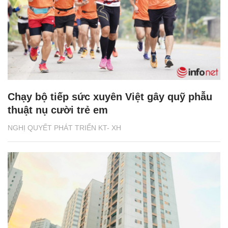
Chạy bộ tiếp sức xuyên Việt gây quỹ phẫu
thuật nụ cười trẻ em
NGHỊ QUYẾT PHÁT TRIỂN KT- XH