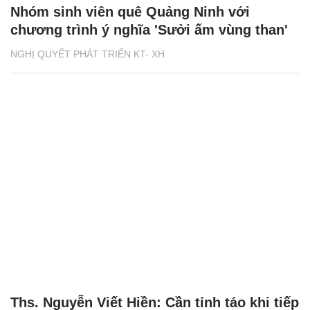
Nhóm sinh viên quê Quảng Ninh với
chương trình ý nghĩa 'Sưởi ấm vùng than'
NGHỊ QUYẾT PHÁT TRIỂN KT- XH
Ths. Nguyễn Viết Hiền: Cần tỉnh táo khi tiếp