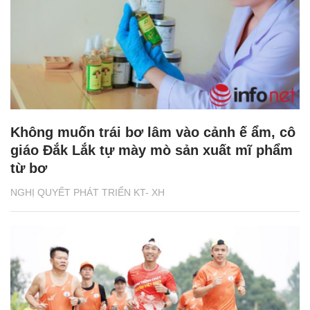
Không muốn trái bơ lâm vào cảnh ế ẩm, cô
giáo Đắk Lắk tự mày mò sản xuất mĩ phẩm
từ bơ
NGHỊ QUYẾT PHÁT TRIỂN KT- XH