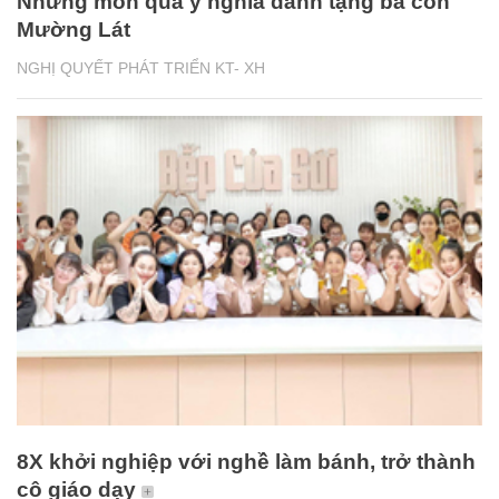
Những món quà ý nghĩa dành tặng bà con
Mường Lát
NGHỊ QUYẾT PHÁT TRIỂN KT- XH
8X khởi nghiệp với nghề làm bánh, trở thành
cô giáo dạy