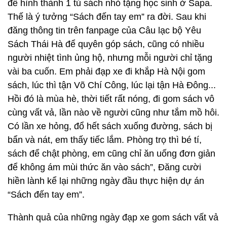
để hình thành 1 tủ sách nhỏ tặng học sinh ở Sapa.
Thế là ý tưởng “Sách đến tay em” ra đời. Sau khi
đăng thông tin trên fanpage của Câu lạc bộ Yêu
Sách Thái Hà để quyên góp sách, cũng có nhiều
người nhiệt tình ủng hộ, nhưng mỗi người chỉ tặng
vài ba cuốn. Em phải đạp xe đi khắp Hà Nội gom
sách, lúc thì tận Võ Chí Công, lúc lại tận Hà Đông...
Hồi đó là mùa hè, thời tiết rất nóng, đi gom sách vô
cùng vất vả, lần nào về người cũng như tắm mồ hôi.
Có lần xe hỏng, đổ hết sách xuống đường, sách bị
bẩn và nát, em thấy tiếc lắm. Phòng trọ thì bé tí,
sách để chật phòng, em cũng chỉ ăn uống đơn giản
để không ám mùi thức ăn vào sách”, Đăng cười
hiền lành kể lại những ngày đầu thực hiện dự án
“Sách đến tay em”.
Thành quả của những ngày đạp xe gom sách vất vả