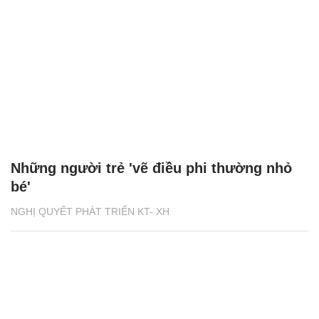
Những người trẻ 'vẽ điều phi thường nhỏ
bé'
NGHỊ QUYẾT PHÁT TRIỂN KT- XH