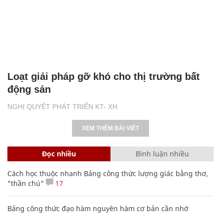
Loạt giải pháp gỡ khó cho thị trường bất
động sản
NGHỊ QUYẾT PHÁT TRIỂN KT- XH
XEM THÊM BÀI VIẾT
Đọc nhiều
Bình luận nhiều
Cách học thuộc nhanh Bảng công thức lượng giác bằng thơ,
"thần chú"
17
Bảng công thức đạo hàm nguyên hàm cơ bản cần nhớ
Nhiều điểm bất thường ở bằng đại học của Lý Nhã Kỳ