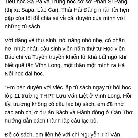
Tiểu học Sa Pả và Trung học cơ sở Phan Si Păng
(thị xã Sapa, Lào Cai), Thái Hải Đăng nhận lời hẹn
gặp của tôi để chia sẻ về cái duyên của mình với
những tủ sách.
Với dáng vẻ thư sinh, nói năng nhỏ nhẹ, có phần
hơi nhút nhát, cậu sinh viên năm thứ tư Học viện
Báo chí và Tuyên truyền khiến tôi khá bất ngờ khi
biết quê tận Vĩnh Long, một thân một mình ra Hà
Nội học đại học.
“Em bén duyên với việc lập tủ sách ngay từ hồi học
lớp 11 trường THPT Lưu Văn Liệt ở Vĩnh Long. Hồi
ấy, trường không có câu lạc bộ sách, em đã nhờ
các anh chị ở dự án Sách và Hành động ở Cần Thơ
hướng dẫn cách thành lập câu lạc bộ.
Để có sách, em liên hệ với chị Nguyễn Thị Vân,