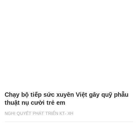
Chạy bộ tiếp sức xuyên Việt gây quỹ phẫu
thuật nụ cười trẻ em
NGHỊ QUYẾT PHÁT TRIỂN KT- XH