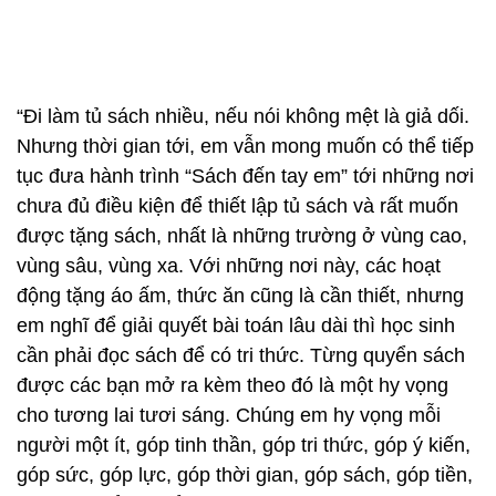
“Đi làm tủ sách nhiều, nếu nói không mệt là giả dối.
Nhưng thời gian tới, em vẫn mong muốn có thể tiếp
tục đưa hành trình “Sách đến tay em” tới những nơi
chưa đủ điều kiện để thiết lập tủ sách và rất muốn
được tặng sách, nhất là những trường ở vùng cao,
vùng sâu, vùng xa. Với những nơi này, các hoạt
động tặng áo ấm, thức ăn cũng là cần thiết, nhưng
em nghĩ để giải quyết bài toán lâu dài thì học sinh
cần phải đọc sách để có tri thức. Từng quyển sách
được các bạn mở ra kèm theo đó là một hy vọng
cho tương lai tươi sáng. Chúng em hy vọng mỗi
người một ít, góp tinh thần, góp tri thức, góp ý kiến,
góp sức, góp lực, góp thời gian, góp sách, góp tiền,
góp vật phẩm... để chúng ta cùng nhau vận động,
phát triển văn hoá đọc ở những nơi như thế này”,