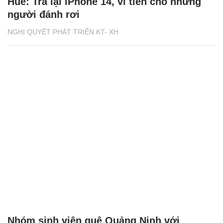
Huế: Trả lại iPhone 14, ví tiền cho những
người đánh rơi
NGHỊ QUYẾT PHÁT TRIỂN KT- XH
Nhóm sinh viên quê Quảng Ninh với