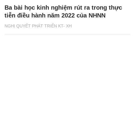
Ba bài học kinh nghiệm rút ra trong thực
tiễn điều hành năm 2022 của NHNN
NGHỊ QUYẾT PHÁT TRIỂN KT- XH