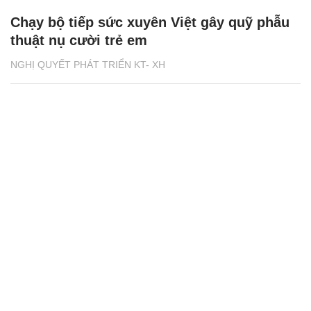
Chạy bộ tiếp sức xuyên Việt gây quỹ phẫu
thuật nụ cười trẻ em
NGHỊ QUYẾT PHÁT TRIỂN KT- XH