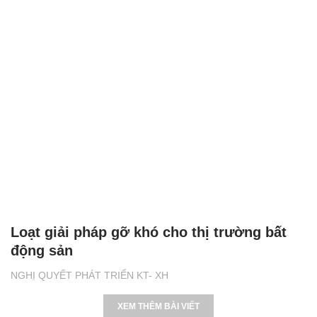
Loạt giải pháp gỡ khó cho thị trường bất
động sản
NGHỊ QUYẾT PHÁT TRIỂN KT- XH
XEM THÊM BÀI VIẾT