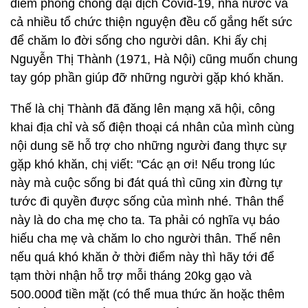
điểm phòng chống đại dịch Covid-19, nhà nước và
cả nhiều tổ chức thiện nguyện đều cố gắng hết sức
để chăm lo đời sống cho người dân. Khi ấy chị
Nguyễn Thị Thành (1971, Hà Nội) cũng muốn chung
tay góp phần giúp đỡ những người gặp khó khăn.
Thế là chị Thành đã đăng lên mạng xã hội, công
khai địa chỉ và số điện thoại cá nhân của mình cùng
nội dung sẽ hỗ trợ cho những người đang thực sự
gặp khó khăn, chị viết: "Các ạn ơi! Nếu trong lúc
này mà cuộc sống bi đát quá thì cũng xin đừng tự
tước đi quyền được sống của mình nhé. Thân thể
này là do cha mẹ cho ta. Ta phải có nghĩa vụ báo
hiếu cha mẹ và chăm lo cho người thân. Thế nên
nếu quá khó khăn ở thời điểm này thì hãy tới để
tạm thời nhận hỗ trợ mỗi tháng 20kg gạo và
500.000đ tiền mặt (có thể mua thức ăn hoặc thêm