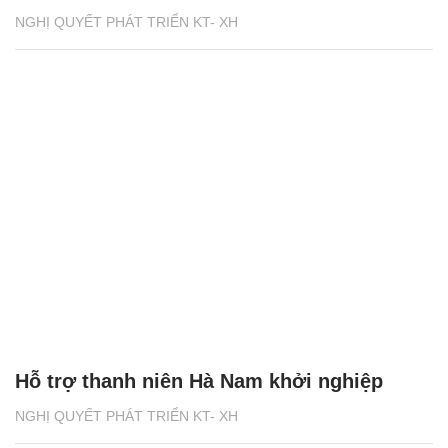
NGHỊ QUYẾT PHÁT TRIỂN KT- XH
Hỗ trợ thanh niên Hà Nam khởi nghiệp
NGHỊ QUYẾT PHÁT TRIỂN KT- XH