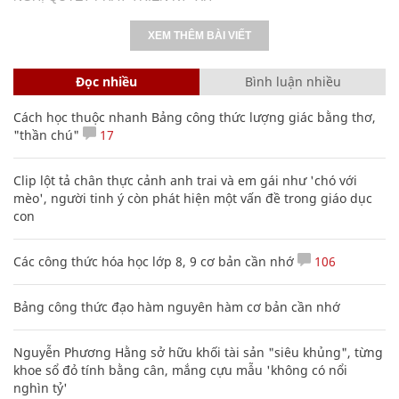
XEM THÊM BÀI VIẾT
Đọc nhiều
Bình luận nhiều
Cách học thuộc nhanh Bảng công thức lượng giác bằng thơ,
"thần chú"
17
Clip lột tả chân thực cảnh anh trai và em gái như 'chó với
mèo', người tinh ý còn phát hiện một vấn đề trong giáo dục
con
Các công thức hóa học lớp 8, 9 cơ bản cần nhớ
106
Bảng công thức đạo hàm nguyên hàm cơ bản cần nhớ
Nguyễn Phương Hằng sở hữu khối tài sản "siêu khủng", từng
khoe sổ đỏ tính bằng cân, mắng cựu mẫu 'không có nổi
nghìn tỷ'