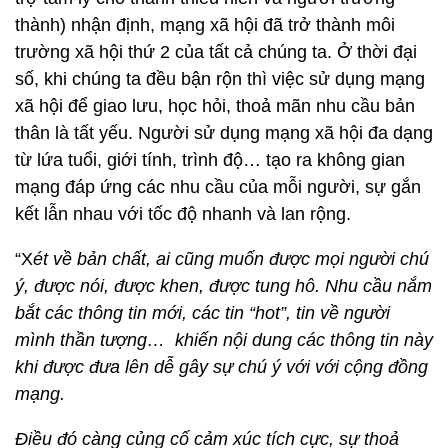
thành) nhận định, mạng xã hội đã trở thành môi
trường xã hội thứ 2 của tất cả chúng ta. Ở thời đại
số, khi chúng ta đều bận rộn thì việc sử dụng mạng
xã hội để giao lưu, học hỏi, thoả mãn nhu cầu bản
thân là tất yếu. Người sử dụng mạng xã hội đa dạng
từ lứa tuổi, giới tính, trình độ… tạo ra không gian
mạng đáp ứng các nhu cầu của mỗi người, sự gắn
kết lẫn nhau với tốc độ nhanh và lan rộng.
“X
ét về bản chất, ai cũng muốn được mọi người chú
ý, được nói, được khen, được tung hô. Nhu cầu nắm
bắt các thông tin mới, các tin “hot”, tin về người
mình thần tượng… khiến nội dung các thông tin này
khi được đưa lên dễ gây sự chú ý với với cộng đồng
mạng.
Điều đó càng củng cố cảm xúc tích cực, sự thoả