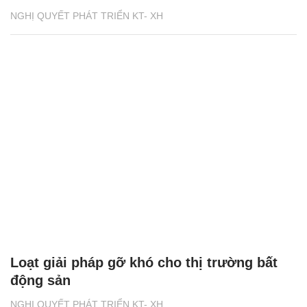
NGHỊ QUYẾT PHÁT TRIỂN KT- XH
Loạt giải pháp gỡ khó cho thị trường bất
động sản
NGHỊ QUYẾT PHÁT TRIỂN KT- XH