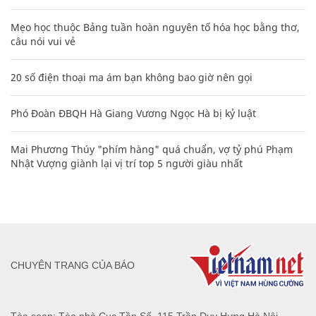
Mẹo học thuộc Bảng tuần hoàn nguyên tố hóa học bằng thơ,
câu nói vui vẻ
20 số điện thoại ma ám bạn không bao giờ nên gọi
Phó Đoàn ĐBQH Hà Giang Vương Ngọc Hà bị kỷ luật
Mai Phương Thúy "phím hàng" quá chuẩn, vợ tỷ phú Phạm
Nhật Vượng giành lại vị trí top 5 người giàu nhất
CHUYÊN TRANG CỦA BÁO
Tòa soạn: Tòa nhà Cục Tần Số, 115 Trần Duy Hưng Hà Nội