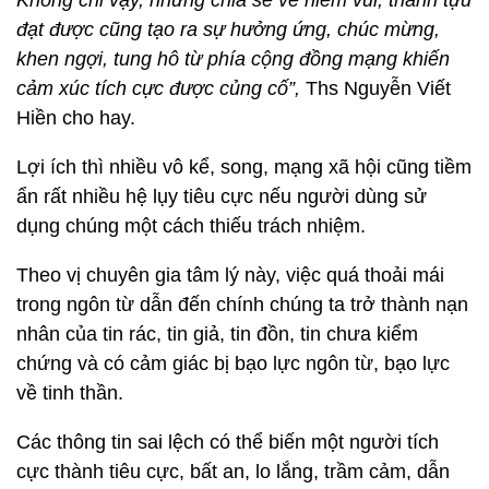
Không chỉ vậy, những chia sẻ về niềm vui, thành tựu
đạt được cũng tạo ra sự hưởng ứng, chúc mừng,
khen ngợi, tung hô từ phía cộng đồng mạng khiến
cảm xúc tích cực được củng cố”,
Ths Nguyễn Viết
Hiền cho hay.
Lợi ích thì nhiều vô kể, song, mạng xã hội cũng tiềm
ẩn rất nhiều hệ lụy tiêu cực nếu người dùng sử
dụng chúng một cách thiếu trách nhiệm.
Theo vị chuyên gia tâm lý này, việc quá thoải mái
trong ngôn từ dẫn đến chính chúng ta trở thành nạn
nhân của tin rác, tin giả, tin đồn, tin chưa kiểm
chứng và có cảm giác bị bạo lực ngôn từ, bạo lực
về tinh thần.
Các thông tin sai lệch có thể biến một người tích
cực thành tiêu cực, bất an, lo lắng, trầm cảm, dẫn