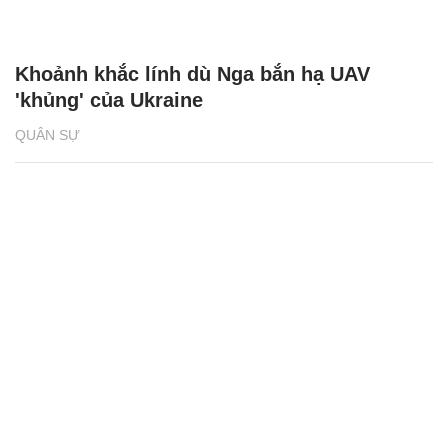
Khoảnh khắc lính dù Nga bắn hạ UAV
'khủng' của Ukraine
QUÂN SỰ