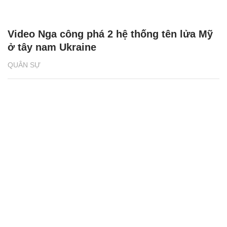
Video Nga công phá 2 hệ thống tên lửa Mỹ
ở tây nam Ukraine
QUÂN SỰ