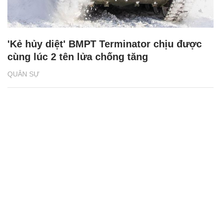
'Kẻ hủy diệt' BMPT Terminator chịu được
cùng lúc 2 tên lửa chống tăng
QUÂN SỰ