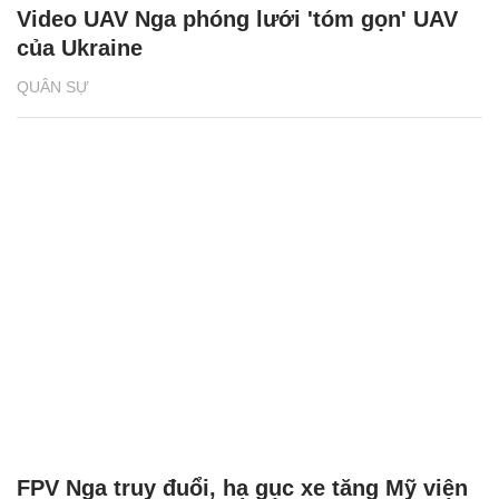
Video UAV Nga phóng lưới 'tóm gọn' UAV
của Ukraine
QUÂN SỰ
FPV Nga truy đuổi, hạ gục xe tăng Mỹ viện