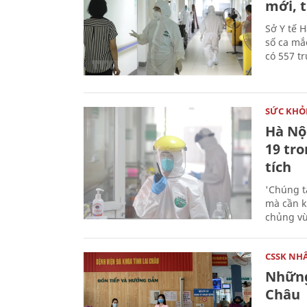
mới, 
Sở Y tế 
số ca mắc
có 557 t
SỨC KHỎ
Hà Nộ
19 tr
tích
'Chúng t
mà cần k
chủng vừ
CSSK NH
Những
Châu