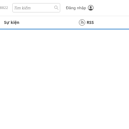
18822
Đăng nhập
Sự kiện
RSS