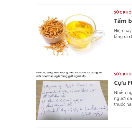
SỨC KHỎ
Tẩm b
Hiện nay
lắng di 
SỨC KHỎ
Cựu F0
Nhiều ng
người đã
thuốc nà