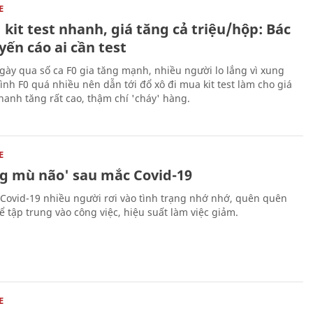
E
 kit test nhanh, giá tăng cả triệu/hộp: Bác
yến cáo ai cần test
ày qua số ca F0 gia tăng mạnh, nhiều người lo lắng vì xung
nh F0 quá nhiều nên dẫn tới đổ xô đi mua kit test làm cho giá
nhanh tăng rất cao, thậm chí 'cháy' hàng.
E
g mù não' sau mắc Covid-19
Covid-19 nhiều người rơi vào tình trạng nhớ nhớ, quên quên
ể tập trung vào công việc, hiệu suất làm việc giảm.
E