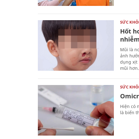
SỨC KHỎ
Hốt h
nhiễm
Mũi là n
ảnh hưởn
dụng xịt
mũi hơn.
SỨC KHỎ
Omicro
Hiện có 
là biến t