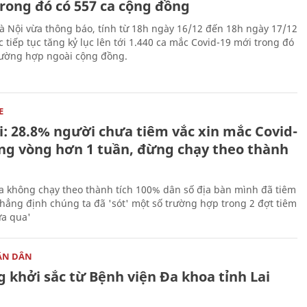
trong đó có 557 ca cộng đồng
Hà Nội vừa thông báo, tính từ 18h ngày 16/12 đến 18h ngày 17/12
 tiếp tục tăng kỷ lục lên tới 1.440 ca mắc Covid-19 mới trong đó
rường hợp ngoài cộng đồng.
E
i: 28.8% người chưa tiêm vắc xin mắc Covid-
ong vòng hơn 1 tuần, đừng chạy theo thành
a không chạy theo thành tích 100% dân số địa bàn mình đã tiêm
hẳng định chúng ta đã 'sót' một số trường hợp trong 2 đợt tiêm
a qua'
ÂN DÂN
 khởi sắc từ Bệnh viện Đa khoa tỉnh Lai