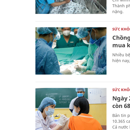
Thành ph
nặng.
SỨC KHỎ
Chồng
mua ki
Nhiều bện
hiện nay
SỨC KHỎ
Ngày 2
còn 68
Bản tin 
10.365 c
Cả nước 