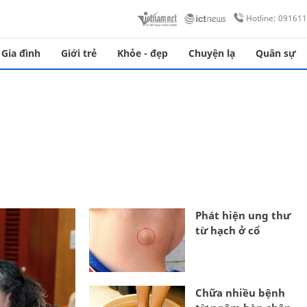
Hotline: 09161
Gia đình
Giới trẻ
Khỏe - đẹp
Chuyện lạ
Quân sự
Phát hiện ung thư
từ hạch ở cổ
Chữa nhiều bệnh