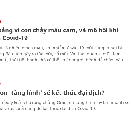
E
oảng vì con chảy máu cam, vã mồ hôi khi
 Covid-19
ơi có nhiều mạch máu, khi nhiễm Covid-19 mũi cũng là nơi bị
g đầu tiên gây ra tắc mũi, sổ mũi. Với thói quen xì mũi, lạm
 mũi, thời tiết hanh khô có thể khiến người bệnh dễ chảy máu
E
n 'tàng hình' sẽ kết thúc đại dịch?
nhiều ý kiến cho rằng chủng Omicron tàng hình lây lan nhanh sẽ
hể virus cuối cùng để kết thúc đại dịch Covid-19.