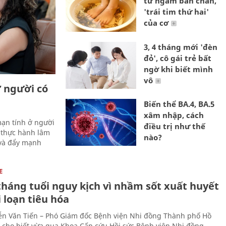
từ ngâm bàn chân,
'trái tim thứ hai'
của cơ
3, 4 tháng mới 'đèn
đỏ', cô gái trẻ bất
ngờ khi biết mình
vô
ở người có
Biến thể BA.4, BA.5
xâm nhập, cách
mạn tính ở người
điều trị như thế
 thực hành lâm
nào?
 và đẩy mạnh
E
tháng tuổi nguy kịch vì nhầm sốt xuất huyết
i loạn tiêu hóa
n Văn Tiến – Phó Giám đốc Bệnh viện Nhi đồng Thành phố Hồ
 cho biết vừa qua Khoa Cấp cứu Hồi sức Bệnh viện Nhi đồng