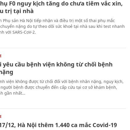
hụ F0 nguy kịch tăng do chưa tiêm vắc xin,
u trị tại nhà
n Phụ sản Hà Nội tiếp nhận và điều trị một số thai phụ mắc
 chuyển nặng do tự theo dõi sức khoẻ tại nhà sau khi test nhanh
nh với SARS-CoV-2.
E
i yêu cầu bệnh viện không từ chối bệnh
nặng
ệnh viện không được từ chối đối với bệnh nhân nặng, nguy kịch,
người bệnh được chuyển đến cấp cứu tại cơ sở khám bệnh,
nh gần nhất…
E
17/12, Hà Nội thêm 1.440 ca mắc Covid-19