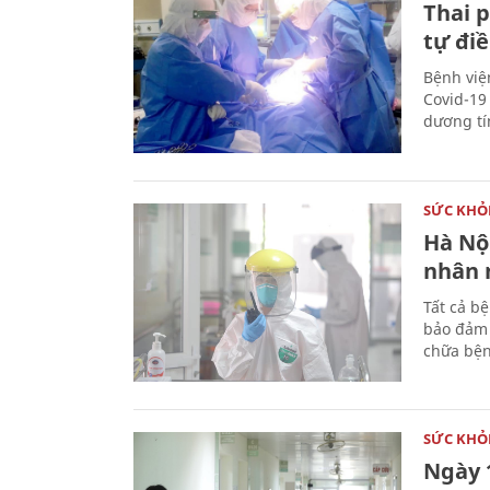
Thai p
tự điề
Bệnh việ
Covid-19
dương tí
SỨC KHỎ
Hà Nộ
nhân 
Tất cả b
bảo đảm 
chữa bệ
SỨC KHỎ
Ngày 