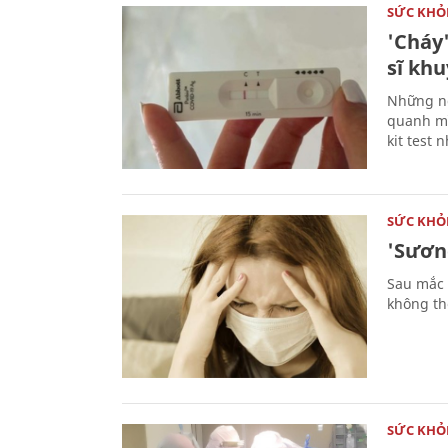
SỨC KHỎ
'Cháy'
sĩ khu
Những ng
quanh mì
kit test 
SỨC KHỎ
'Sươn
Sau mắc 
không th
SỨC KHỎ