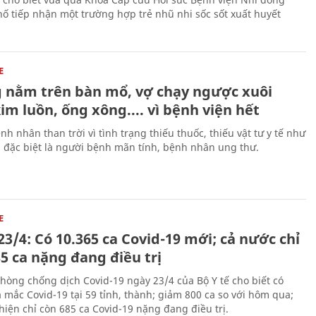
ố tiếp nhận một trường hợp trẻ nhũ nhi sốc sốt xuất huyết
E
 nằm trên bàn mổ, vợ chạy ngược xuôi
m luồn, ống xông.... vì bệnh viện hết
h nhân than trời vì tình trạng thiếu thuốc, thiếu vật tư y tế như
, đặc biệt là người bệnh mãn tính, bệnh nhân ung thư.
E
3/4: Có 10.365 ca Covid-19 mới; cả nước chỉ
5 ca nặng đang điều trị
phòng chống dịch Covid-19 ngày 23/4 của Bộ Y tế cho biết có
a mắc Covid-19 tại 59 tỉnh, thành; giảm 800 ca so với hôm qua;
hiện chỉ còn 685 ca Covid-19 nặng đang điều trị.