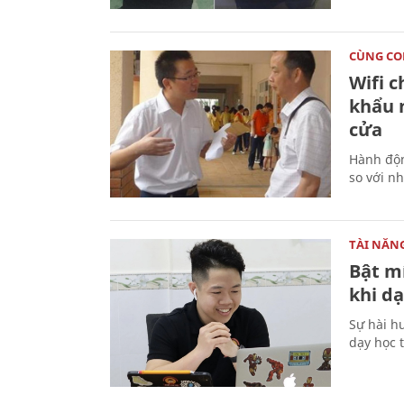
CÙNG C
Wifi 
khẩu 
cửa
Hành độn
so với n
TÀI NĂN
Bật m
khi dạ
Sự hài h
dạy học 