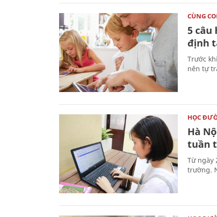
CÙNG C
5 câu 
định t
Trước kh
nên tự tr
HỌC ĐƯ
Hà Nộ
tuần t
Từ ngày 
trường. 