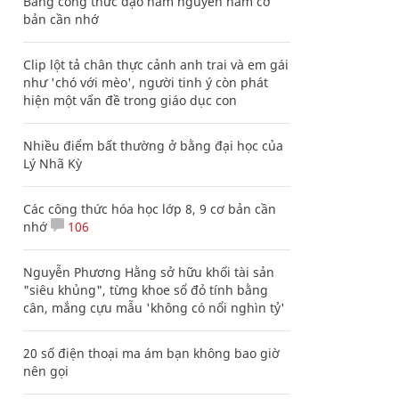
Bảng công thức đạo hàm nguyên hàm cơ
bản cần nhớ
Clip lột tả chân thực cảnh anh trai và em gái
như 'chó với mèo', người tinh ý còn phát
hiện một vấn đề trong giáo dục con
Nhiều điểm bất thường ở bằng đại học của
Lý Nhã Kỳ
Các công thức hóa học lớp 8, 9 cơ bản cần
nhớ
106
Nguyễn Phương Hằng sở hữu khối tài sản
"siêu khủng", từng khoe sổ đỏ tính bằng
cân, mắng cựu mẫu 'không có nổi nghìn tỷ'
20 số điện thoại ma ám bạn không bao giờ
nên gọi