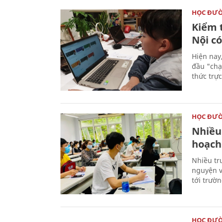
HỌC ĐƯ
Kiểm 
Nội c
Hiện nay
đầu "chạy
thức trực
HỌC ĐƯ
Nhiều
hoạch
Nhiều tr
nguyện v
tới trườ
HỌC ĐƯ