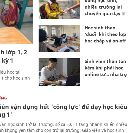
bóng học sinh,
nhiều trường lại
chuyển qua dạy
Học sinh than
'đuối' khi theo lớp
học chắp vá on-off
h lớp 1, 2
 kỳ 1
Sinh viên than tốn
kém khi phải học
ểu học tại
online từ... nhà trọ
 1 cho học sinh
ỜNG
iên vận dụng hết 'công lực' để dạy học kiểu
ng 1'
uần học sinh trở lại trường, số ca F0, F1 tăng nhanh khiến nhiều
h không yên tâm cho con trở lại trường. Giáo viên và học sinh