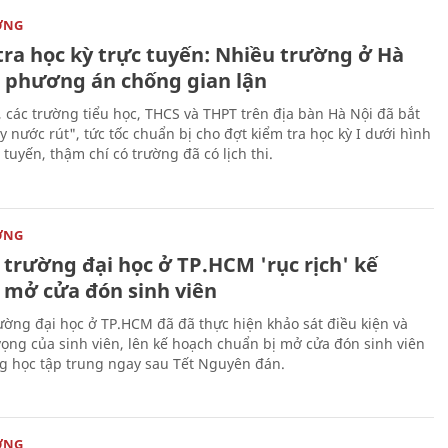
ỜNG
tra học kỳ trực tuyến: Nhiều trường ở Hà
ó phương án chống gian lận
, các trường tiểu học, THCS và THPT trên địa bàn Hà Nội đã bắt
 nước rút", tức tốc chuẩn bị cho đợt kiểm tra học kỳ I dưới hình
 tuyến, thậm chí có trường đã có lịch thi.
ỜNG
 trường đại học ở TP.HCM 'rục rịch' kế
 mở cửa đón sinh viên
ường đại học ở TP.HCM đã đã thực hiện khảo sát điều kiện và
ọng của sinh viên, lên kế hoạch chuẩn bị mở cửa đón sinh viên
ng học tập trung ngay sau Tết Nguyên đán.
ỜNG