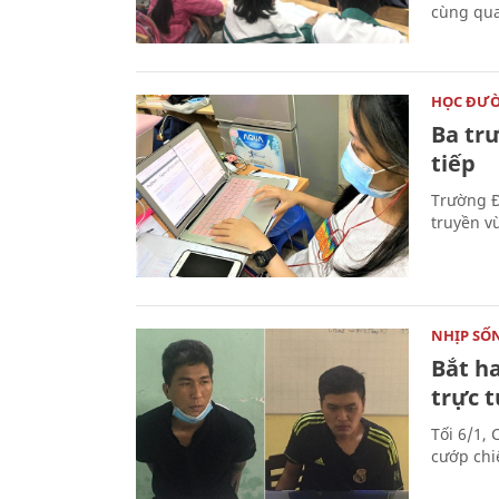
cùng qua
HỌC ĐƯ
Ba tr
tiếp
Trường Đ
truyền v
NHỊP SỐ
Bắt h
trực t
Tối 6/1, 
cướp chi