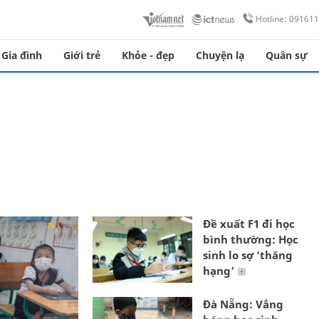
Hotline: 09161
Gia đình
Giới trẻ
Khỏe - đẹp
Chuyện lạ
Quân sự
Đề xuất F1 đi học
bình thường: Học
sinh lo sợ ‘thăng
hạng’
Đà Nẵng: Vắng