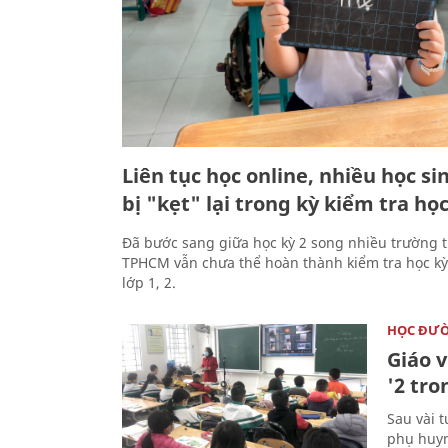
Liên tục học online, nhiều học sin
bị "kẹt" lại trong kỳ kiểm tra học
Đã bước sang giữa học kỳ 2 song nhiều trường ti
TPHCM vẫn chưa thể hoàn thành kiểm tra học kỳ
lớp 1, 2.
HỌC ĐƯ
Giáo v
'2 tro
Sau vài t
phụ huyn