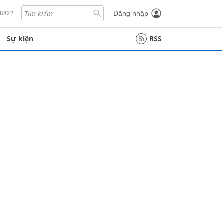
18822
Đăng nhập
Sự kiện
RSS