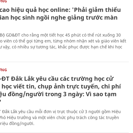
ỜNG
cao hiệu quả học online: 'Phải giảm thiểu
gian học sinh ngồi nghe giảng trước màn
 Bộ GD&ĐT cho rằng một tiết học 45 phút có thể rút xuống 30
áo viên có thể gọi từng em, từng nhóm nhận xét và giáo viên kết
ư vậy, có nhiều sự tương tác, khắc phục được hạn chế khi học
ỜNG
-ĐT Đắk Lắk yêu cầu các trường học cử
học viết tin, chụp ảnh trực tuyến, chi phí
iệu đồng/người trong 3 ngày: Vì sao tạm
?
 Đắk Lắk yêu cầu mỗi đơn vị trực thuộc cử 3 người gồm Hiệu
Phó Hiệu trưởng và một viên chức phụ trách công tác truyền
triệu đồng/người.