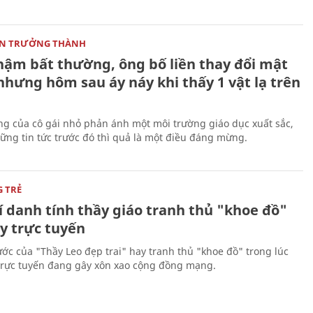
ON TRƯỞNG THÀNH
chậm bất thường, ông bố liền thay đổi mật
nhưng hôm sau áy náy khi thấy 1 vật lạ trên
g của cô gái nhỏ phản ánh một môi trường giáo dục xuất sắc,
hững tin tức trước đó thì quả là một điều đáng mừng.
G TRẺ
í danh tính thầy giáo tranh thủ "khoe đồ"
y trực tuyến
ước của "Thầy Leo đẹp trai" hay tranh thủ "khoe đồ" trong lúc
trực tuyến đang gây xôn xao cộng đồng mạng.