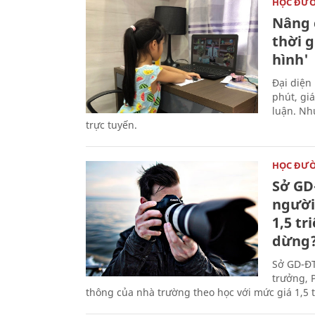
HỌC ĐƯ
Nâng 
thời 
hình'
Đại diện
phút, gi
luận. Nh
trực tuyến.
HỌC ĐƯ
Sở GD
người 
1,5 tr
dừng
Sở GD-ĐT
trưởng, 
thông của nhà trường theo học với mức giá 1,5 