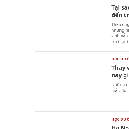
Tại sa
đến t
Theo ông
những nh
sinh vẫn
tra trực t
HỌC ĐƯ
Thay v
này gi
Những ng
mắt, dụi
HỌC ĐƯ
Hà Nộ