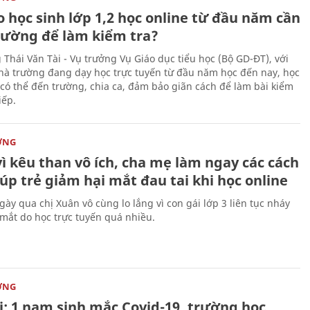
o học sinh lớp 1,2 học online từ đầu năm cần
rường để làm kiểm tra?
 Thái Văn Tài - Vụ trưởng Vụ Giáo dục tiểu học (Bộ GD-ĐT), với
à trường đang dạy học trực tuyến từ đầu năm học đến nay, học
 có thể đến trường, chia ca, đảm bảo giãn cách để làm bài kiểm
iếp.
ỜNG
ì kêu than vô ích, cha mẹ làm ngay các cách
úp trẻ giảm hại mắt đau tai khi học online
ày qua chị Xuân vô cùng lo lắng vì con gái lớp 3 liên tục nháy
 mắt do học trực tuyến quá nhiều.
ỜNG
i: 1 nam sinh mắc Covid-19, trường học