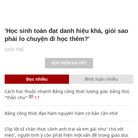
'Học sinh toàn đạt danh hiệu khá, giỏi sao
phải lo chuyện đi học thêm?'
GIỚI TRẺ
XEM THÊM BÀI VIẾT
Đọc nhiều
Bình luận nhiều
Cách học thuộc nhanh Bảng công thức lượng giác bằng thơ,
"thần chú"
17
Bảng công thức đạo hàm nguyên hàm cơ bản cần nhớ
Clip lột tả chân thực cảnh anh trai và em gái như 'chó với
mèo', người tinh ý còn phát hiện một vấn đề trong giáo dục