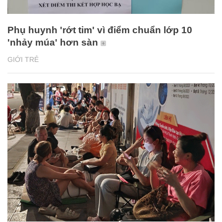
Phụ huynh 'rớt tim' vì điểm chuẩn lớp 10
'nhảy múa' hơn sàn
GIỚI TRẺ