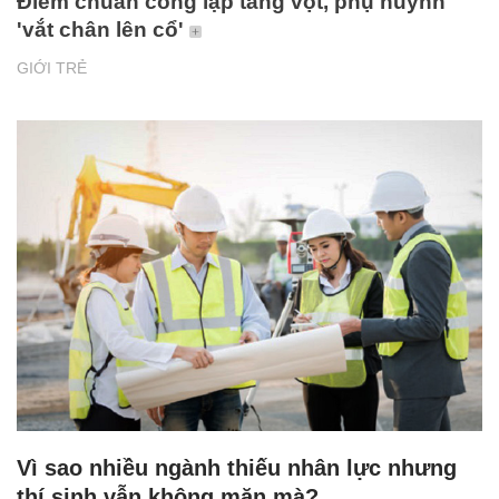
Điểm chuẩn công lập tăng vọt, phụ huynh
'vắt chân lên cổ'
GIỚI TRẺ
Vì sao nhiều ngành thiếu nhân lực nhưng
thí sinh vẫn không mặn mà?