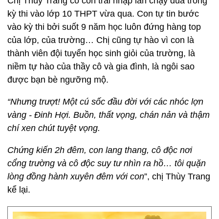
Chị Thùy Trang có con trai nhập làn chạy đua trong
kỳ thi vào lớp 10 THPT vừa qua. Con tự tin bước
vào kỳ thi bởi suốt 9 năm học luôn đứng hàng top
của lớp, của trường… Chị cũng tự hào vì con là
thành viên đội tuyển học sinh giỏi của trường, là
niềm tự hào của thầy cô và gia đình, là ngôi sao
được bạn bè ngưỡng mộ.
“Nhưng trượt! Một cú sốc đầu đời với các nhóc lợn
vàng - Đinh Hợi. Buồn, thất vọng, chán nản và thậm
chí xen chút tuyệt vọng.
Chứng kiến 2h đêm, con lang thang, cô độc nơi
cổng trường và cô độc suy tư nhìn ra hồ… tôi quặn
lòng đồng hành xuyên đêm với con
”, chị Thùy Trang
kể lại.