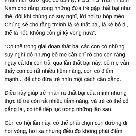
Phân tích dưới góc độ tâm lý, PGS. TS Trần Thành
Nam cho rằng trong những đứa trẻ gặp thất bại như
thế, đôi khi chúng có suy nghĩ, lời nói tự bóp méo.
Chúng sẽ cho rằng “mình là kẻ thất bại, là kẻ bỏ đi,
thế là hết, không còn gì kỳ vọng nữa”.
“Có thể trong giai đoạn thất bại các con có những
suy nghĩ đó nhưng bố mẹ cần chỉ rõ cho con rằng
ngay cả khi con trải qua lần thất bại này, bố mẹ vẫn
thấy con có rất nhiều tiềm năng, con có điểm
mạnh... để cho đứa trẻ nhìn một cách cân bằng.
Điều này giúp trẻ nhận ra thất bại của mình nhưng
thực tế trẻ còn rất nhiều tiềm năng, và trẻ có thể cố
gắng lại, có thể tiếp tục trong những lần sau.
Còn cơ hội lần này, có thể phải chọn con đường đi
hơi vòng, hơi xa nhưng điều đó không phải điểm