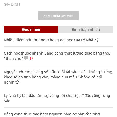
GIA ĐÌNH
XEM THÊM BÀI VIẾT
Đọc nhiều
Bình luận nhiều
Nhiều điểm bất thường ở bằng đại học của Lý Nhã Kỳ
Cách học thuộc nhanh Bảng công thức lượng giác bằng thơ,
"thần chú"
17
Nguyễn Phương Hằng sở hữu khối tài sản "siêu khủng", từng
khoe sổ đỏ tính bằng cân, mắng cựu mẫu 'không có nổi
nghìn tỷ'
Lý Nhã Kỳ lần đầu tâm sự về người cha Liệt sĩ đặc công rừng
Sác
Bảng công thức đạo hàm nguyên hàm cơ bản cần nhớ