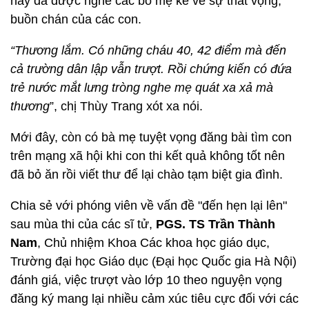
này đã được nghe các bố mẹ kể về sự thất vọng,
buồn chán của các con.
“Thương lắm. Có những cháu 40, 42 điểm mà đến
cả trường dân lập vẫn trượt. Rồi chứng kiến có đứa
trẻ nước mắt lưng tròng nghe mẹ quát xa xả mà
thương
”, chị Thùy Trang xót xa nói.
Mới đây, còn có bà mẹ tuyệt vọng đăng bài tìm con
trên mạng xã hội khi con thi kết quả không tốt nên
đã bỏ ăn rồi viết thư để lại chào tạm biệt gia đình.
Chia sẻ với phóng viên về vấn đề "đến hẹn lại lên"
sau mùa thi của các sĩ tử,
PGS. TS Trần Thành
Nam
, Chủ nhiệm Khoa Các khoa học giáo dục,
Trường đại học Giáo dục (Ðại học Quốc gia Hà Nội)
đánh giá, việc trượt vào lớp 10 theo nguyện vọng
đăng ký mang lại nhiều cảm xúc tiêu cực đối với các