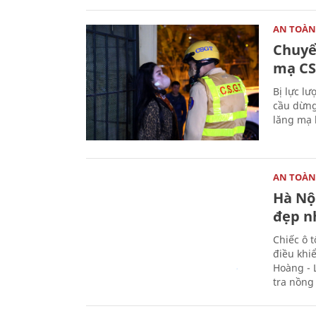
AN TOÀN
Chuyể
mạ CS
Bị lực l
cầu dừng
lăng mạ 
AN TOÀN
Hà Nội
đẹp n
Chiếc ô 
điều khi
Hoàng - 
tra nồng