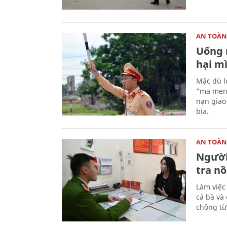
AN TOÀN
Uống 
hại mì
Mặc dù l
“ma men” 
nạn giao
bia.
AN TOÀN
Người
tra nồ
Làm việc
cả bà và
chồng từ