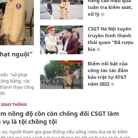
nâng cao hiệu quả
tuần tra kiểm soát,
xử lý
CSGT Hà Nội tuyên
truyền hình thành
thói quen “Đã rượu
bia
phạt nguội”
Điểm nổi bật của
công tác tác đảm
việc “xử phạt
bảo trật tự ATGT
công bằng, các
năm 2022
c thành thạo công
môn
 GIAO THÔNG
ạm nồng độ cồn còn chống đối CSGT làm
vụ là tội chồng tội
t sư, người tham gia giao thông nếu uống rượu bia và bị kiểm
 độ cồn mà gặp cảnh sát giao thông thì tốt nhất nên chấp hành.