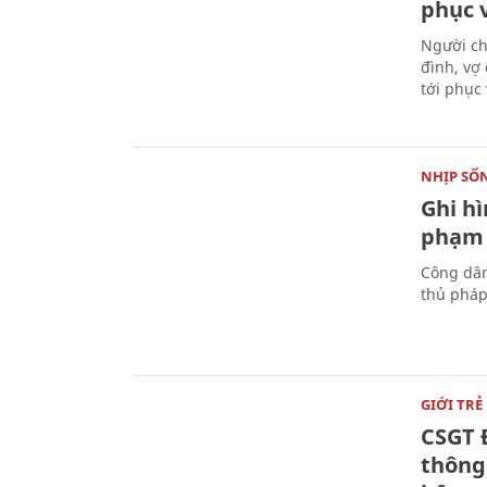
phục 
Người ch
đình, vợ
tới phục
NHỊP SỐ
Ghi h
phạm 
Công dân
thủ pháp
GIỚI TRẺ
CSGT 
thông