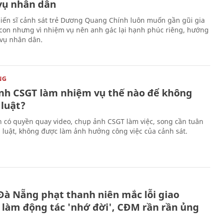
vụ nhân dân
iến sĩ cảnh sát trẻ Dương Quang Chính luôn muốn gần gũi gia
 con nhưng vì nhiệm vụ nên anh gác lại hạnh phúc riêng, hướng
 vụ nhân dân.
NG
ình CSGT làm nhiệm vụ thế nào để không
luật?
 có quyền quay video, chụp ảnh CSGT làm việc, song cần tuân
 luật, không được làm ảnh hưởng công việc của cảnh sát.
Đà Nẵng phạt thanh niên mắc lỗi giao
 làm động tác 'nhớ đời', CĐM rần rần ủng