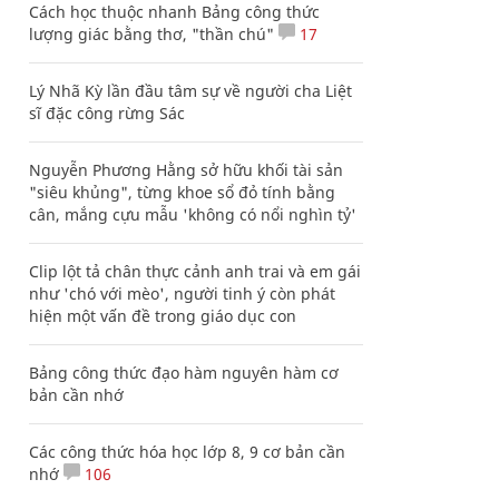
Cách học thuộc nhanh Bảng công thức
lượng giác bằng thơ, "thần chú"
17
Lý Nhã Kỳ lần đầu tâm sự về người cha Liệt
sĩ đặc công rừng Sác
Nguyễn Phương Hằng sở hữu khối tài sản
"siêu khủng", từng khoe sổ đỏ tính bằng
cân, mắng cựu mẫu 'không có nổi nghìn tỷ'
Clip lột tả chân thực cảnh anh trai và em gái
như 'chó với mèo', người tinh ý còn phát
hiện một vấn đề trong giáo dục con
Bảng công thức đạo hàm nguyên hàm cơ
bản cần nhớ
Các công thức hóa học lớp 8, 9 cơ bản cần
nhớ
106