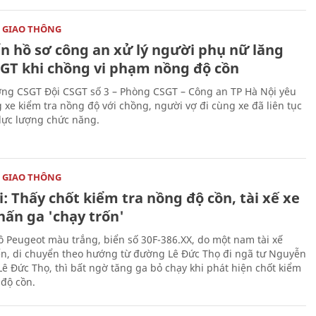
 GIAO THÔNG
n hồ sơ công an xử lý người phụ nữ lăng
GT khi chồng vi phạm nồng độ cồn
ượng CSGT Đội CSGT số 3 – Phòng CSGT – Công an TP Hà Nội yêu
 xe kiểm tra nồng độ với chồng, người vợ đi cùng xe đã liên tục
lực lượng chức năng.
 GIAO THÔNG
: Thấy chốt kiểm tra nồng độ cồn, tài xế xe
hấn ga 'chạy trốn'
tô Peugeot màu trắng, biển số 30F-386.XX, do một nam tài xế
ển, di chuyển theo hướng từ đường Lê Đức Thọ đi ngã tư Nguyễn
Lê Đức Thọ, thì bất ngờ tăng ga bỏ chạy khi phát hiện chốt kiểm
 độ cồn.