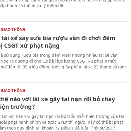
ấp hành có thể bị xử lý thêm tội.
 GIAO THÔNG
tài xế say sưa bia rượu vẫn đi chơi đêm
bị CSGT xử phạt nặng
ã sử dụng rượu bia trong đêm Noel những nhiều tài xế vẫn
ển xe ra đường đi chơi…đã bị lực lượng CSGT xử phạt ở mức
ng” lên tới 35 triệu đồng, tước giấy phép lái xe 23 tháng và tạm
 GIAO THÔNG
thế nào với lái xe gây tai nạn rồi bỏ chạy
hiện trường?
 sư, với hành vi gây tai nạn rồi bỏ trốn khỏi hiện trường của tài
ngoài phạt hành chính và tước GPLX thì người này có thể bị phạt
năm theo quy định tại khoản 72 Điều 1 Bộ luật Hình sự 2017.