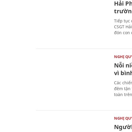
Hải P
trườn
Tiếp tục
CSGT Hải
đón con 
NGHỊ QUY
Nỗi n
vì bì
Các chiế
đêm tận 
toàn trên
NGHỊ QUY
Người