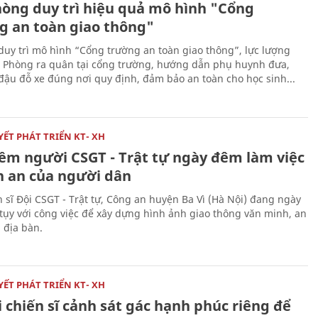
hòng duy trì hiệu quả mô hình "Cổng
g an toàn giao thông"
 duy trì mô hình “Cổng trường an toàn giao thông”, lực lượng
 Phòng ra quân tại cổng trường, hướng dẫn phụ huynh đưa,
đậu đỗ xe đúng nơi quy định, đảm bảo an toàn cho học sinh...
ẾT PHÁT TRIỂN KT- XH
iềm người CSGT - Trật tự ngày đêm làm việc
nh an của người dân
n sĩ Đội CSGT - Trật tự, Công an huyện Ba Vì (Hà Nội) đang ngày
tụy với công việc để xây dựng hình ảnh giao thông văn minh, an
 địa bàn.
ẾT PHÁT TRIỂN KT- XH
 chiến sĩ cảnh sát gác hạnh phúc riêng để