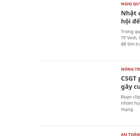
NGHỊ QUY
Nhặt 
hội để
Trong qu
TP Vinh,
để tìm t
NÓNG T
CSGT 
gây c
Đoạn cli
nhóm học
mạng
AN TOÀN