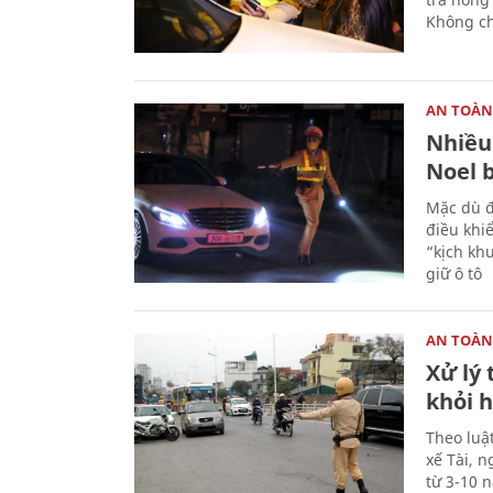
Không ch
AN TOÀN
Nhiều 
Noel 
Mặc dù đ
điều khi
“kịch khu
giữ ô tô
AN TOÀN
Xử lý 
khỏi 
Theo luật
xế Tài, 
từ 3-10 