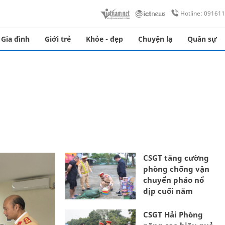
Hotline: 09161
Gia đình
Giới trẻ
Khỏe - đẹp
Chuyện lạ
Quân sự
CSGT tăng cường
phòng chống vận
chuyển pháo nổ
dịp cuối năm
CSGT Hải Phòng