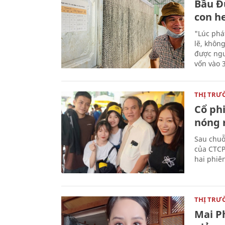
Bầu Đứ
con h
"Lúc phá
lẽ, khôn
được ngu
vốn vào 
THỊ TRƯ
Cổ ph
nóng r
Sau chuỗ
của CTCP
hai phiê
THỊ TRƯ
Mai P