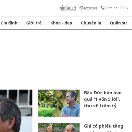
Hotline: 09161
Gia đình
Giới trẻ
Khỏe - đẹp
Chuyện lạ
Quân sự
Bầu Đức bán loại
quả ‘1 vốn 5 lời’,
thu về trăm tỷ
Giá cổ phiếu tăng