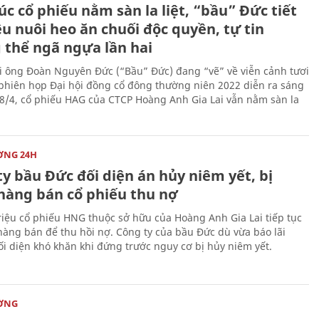
úc cổ phiếu nằm sàn la liệt, “bầu” Đức tiết
êu nuôi heo ăn chuối độc quyền, tự tin
 thể ngã ngựa lần hai
i ông Đoàn Nguyên Đức (“Bầu” Đức) đang “vẽ” về viễn cảnh tươi
 phiên họp Đại hội đồng cổ đông thường niên 2022 diễn ra sáng
 8/4, cổ phiếu HAG của CTCP Hoàng Anh Gia Lai vẫn nằm sàn la
ỜNG 24H
y bầu Đức đối diện án hủy niêm yết, bị
hàng bán cổ phiếu thu nợ
riệu cổ phiếu HNG thuộc sở hữu của Hoàng Anh Gia Lai tiếp tục
hàng bán để thu hồi nợ. Công ty của bầu Đức dù vừa báo lãi
i diện khó khăn khi đứng trước nguy cơ bị hủy niêm yết.
ỜNG