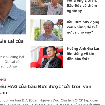
vọt trong 2 tuần,
Bầu Đức có thêm
nghìn tỷ
Bầu Đức huy động
vốn khủng để trả
nợ và cho vay?
ia Lai của
Hoàng Anh Gia Lai
lên tiếng về tin
LPBank cùng hai
đồn bầu Đức
h Gia Lai với
 bất ngờ hủy
ỜNG
iếu HAG của bầu Đức được 'cởi trói' vẫn
sàn'
vui đối với bầu Đức (Đoàn Nguyên Đức, Chủ tịch CTCP Tập đoàn
h Gia Lai) khi ngày 7/10 Sở GDCK TP.HCM (HoSE) đã quyết định