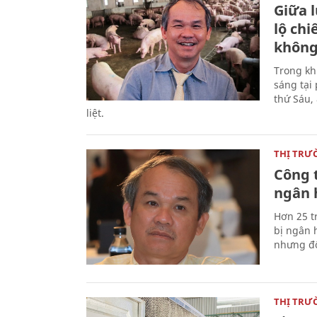
Giữa l
lộ chi
không
Trong kh
sáng tại
thứ Sáu,
liệt.
THỊ TRƯ
Công t
ngân 
Hơn 25 t
bị ngân 
nhưng đố
THỊ TRƯ