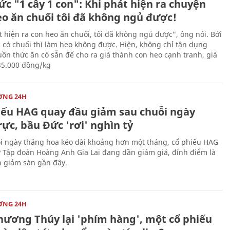
c "1 cây 1 con": Khi phát hiện ra chuyện
eo ăn chuối tôi đã không ngủ được!
t hiện ra con heo ăn chuối, tôi đã không ngủ được", ông nói. Bởi
g có chuối thì làm heo không được. Hiện, không chỉ tận dụng
ồn thức ăn có sẵn để cho ra giá thành con heo cạnh tranh, giá
35.000 đồng/kg
ỜNG 24H
iếu HAG quay đầu giảm sau chuỗi ngày
ực, bầu Đức 'rơi' nghìn tỷ
i ngày thăng hoa kéo dài khoảng hơn một tháng, cổ phiếu HAG
 Tập đoàn Hoàng Anh Gia Lai đang dần giảm giá, đỉnh điểm là
n giảm sàn gần đây.
ỜNG 24H
hương Thúy lại 'phím hàng', một cổ phiếu