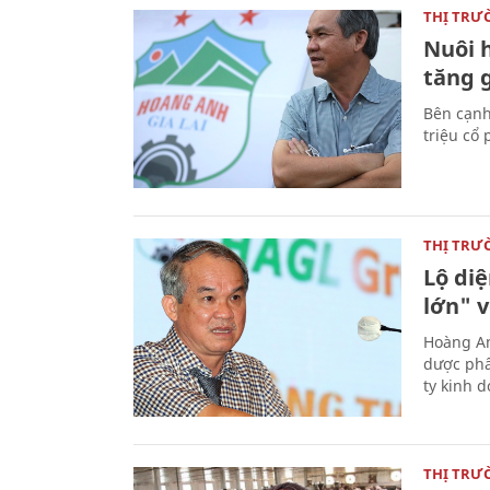
THỊ TRƯ
Nuôi h
tăng g
Bên cạnh
triệu cổ
THỊ TRƯ
Lộ diệ
lớn" v
Hoàng An
dược phẩ
ty kinh d
THỊ TRƯ