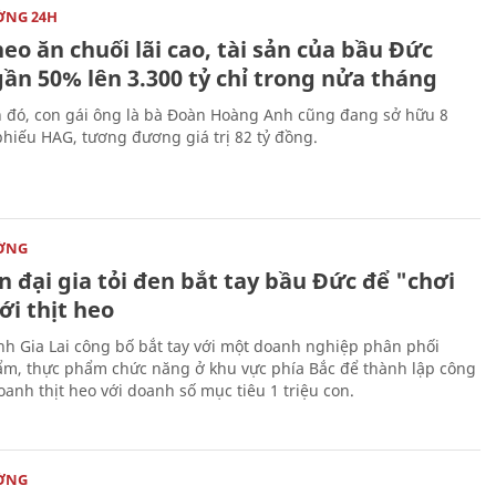
ỜNG 24H
eo ăn chuối lãi cao, tài sản của bầu Đức
ần 50% lên 3.300 tỷ chỉ trong nửa tháng
 đó, con gái ông là bà Đoàn Hoàng Anh cũng đang sở hữu 8
 phiếu HAG, tương đương giá trị 82 tỷ đồng.
ỜNG
n đại gia tỏi đen bắt tay bầu Đức để "chơi
ới thịt heo
h Gia Lai công bố bắt tay với một doanh nghiệp phân phối
m, thực phẩm chức năng ở khu vực phía Bắc để thành lập công
oanh thịt heo với doanh số mục tiêu 1 triệu con.
ỜNG