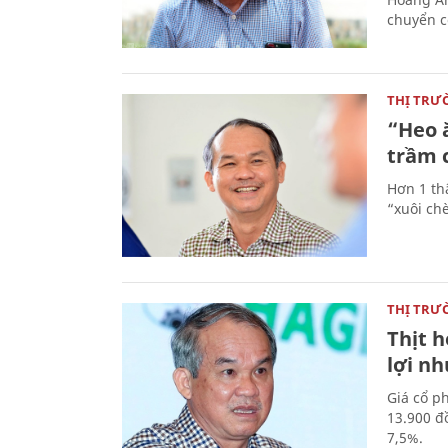
chuyển c
THỊ TRƯ
“Heo 
trầm 
Hơn 1 th
“xuôi ch
THỊ TRƯ
Thịt h
lợi n
Giá cổ p
13.900 đ
7,5%.