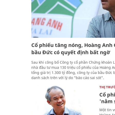
Cổ phiếu tăng nóng, Hoàng Anh G
bầu Đức có quyết định bất ngờ
Sau khi công bố Công ty cổ phần Chứng khoán 
nhà đầu tư mua 130 triệu cổ phiếu của Hoàng An
tổng giá trị 1.300 tỷ đồng, công ty của bầu Đức
danh sách trên với lý do "báo cáo sai sót".
THỊ TRƯ
Cổ ph
'nằm 
Một tin 
Hoàng An