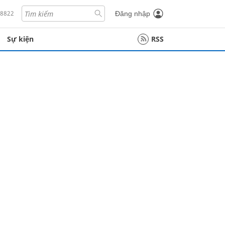
18822
Đăng nhập
Sự kiện
RSS