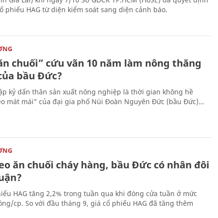
ổ phiếu HAG từ diện kiểm soát sang diện cảnh báo.
ỜNG
ăn chuối” cứu vãn 10 năm làm nông thăng
của bầu Đức?
ập kỷ dấn thân sản xuất nông nghiệp là thời gian không hề
èo mát mái” của đại gia phố Núi Đoàn Nguyên Đức (bầu Đức)…
ỜNG
eo ăn chuối cháy hàng, bầu Đức có nhân đôi
huận?
hiếu HAG tăng 2,2% trong tuần qua khi đóng cửa tuần ở mức
ồng/cp. So với đầu tháng 9, giá cổ phiếu HAG đã tăng thêm