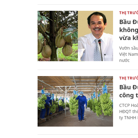
THỊ TRƯ
Bầu Đ
không 
vừa k
Vườn sầu
Việt Nam
nước
THỊ TRƯ
Bầu Đ
công 
CTCP Hoà
HĐQT thô
ty TNHH 