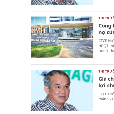
THỊ TRƯ
Công 
nợ củ
CTCP Hoà
HĐQT thô
Hưng Thắ
THỊ TRƯ
Giá c
lợi n
CTCP Hoà
tháng 7/