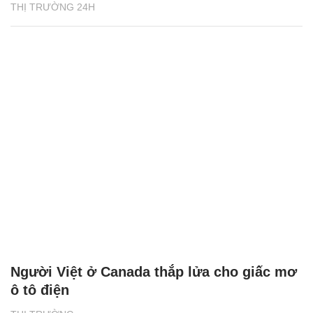
THỊ TRƯỜNG 24H
Người Việt ở Canada thắp lửa cho giấc mơ
ô tô điện