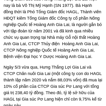
nay là bà Võ Thị Mỹ Hạnh (SN 1977). Bà Hạnh
đồng thời là Phó Tổng Giám đốc HAGL, Thành viên
HĐQT kiêm Tổng Giám đốc Công ty cổ phần Nông
nghiệp Quốc tế Hoàng Anh Gia Lai, là người gắn bó
với tập đoàn từ năm 2001 và đã kinh qua nhiều
chức vụ quan trọng tại Nhà máy Gỗ nội thất Hoàng
Anh Gia Lai, CTCP Thủy điện Hoàng Anh Gia Lai,
CTCP Nông nghiệp Quốc tế Hoàng Anh Gia Lai,
Bệnh viện Đại học Y Dược Hoàng Anh Gia Lai.
Ngày 5/3 vừa qua, Hưng Thắng Lợi Gia Lai và
CTCP Chăn nuôi Gia Lai (một công ty con do HAGL
thành lập năm 2020 và nắm 88,03% vốn) đã mua lại
10% cổ phần của CTCP Gia súc Pơ Lang với tổng
giá trị 238,40 tỷ đồng. Theo đó, tỷ lệ sở hữu của
HAGL tại Gia súc Pơ Lang hiện chỉ còn 9,75% kể từ
ngày này.