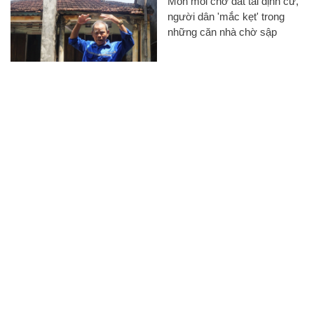
Mòn mỏi chờ đất tái định cư,
người dân 'mắc kẹt' trong
những căn nhà chờ sập
TP.HCM dùng hơn 6.600 nhà
đất chưa sử dụng để bố trí tái
định cư
CHUYÊN TRANG CỦA BÁO