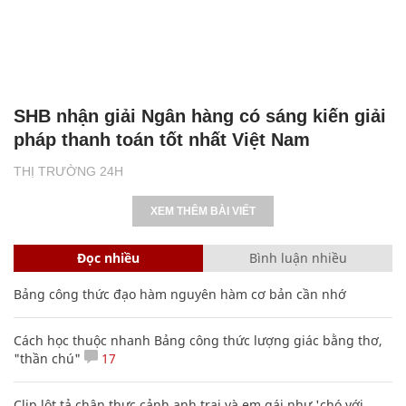
SHB nhận giải Ngân hàng có sáng kiến giải
pháp thanh toán tốt nhất Việt Nam
THỊ TRƯỜNG 24H
XEM THÊM BÀI VIẾT
Đọc nhiều
Bình luận nhiều
Bảng công thức đạo hàm nguyên hàm cơ bản cần nhớ
Cách học thuộc nhanh Bảng công thức lượng giác bằng thơ,
"thần chú"
17
Clip lột tả chân thực cảnh anh trai và em gái như 'chó với