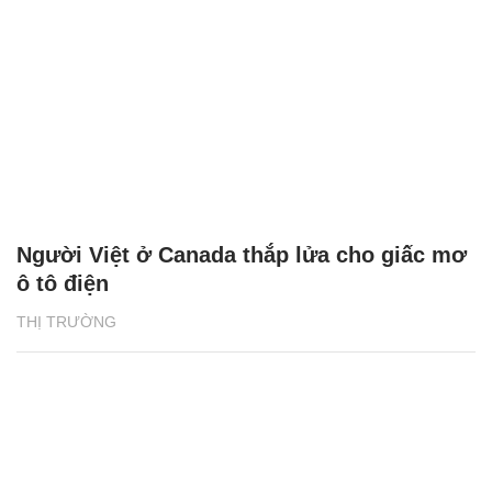
Người Việt ở Canada thắp lửa cho giấc mơ
ô tô điện
THỊ TRƯỜNG