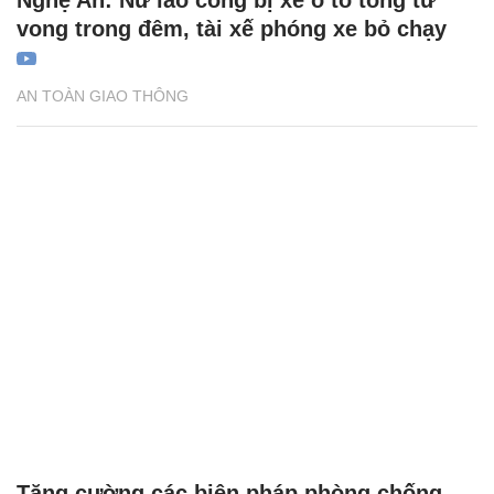
Nghệ An: Nữ lao công bị xe ô tô tông tử
vong trong đêm, tài xế phóng xe bỏ chạy
AN TOÀN GIAO THÔNG
Tăng cường các biện pháp phòng chống