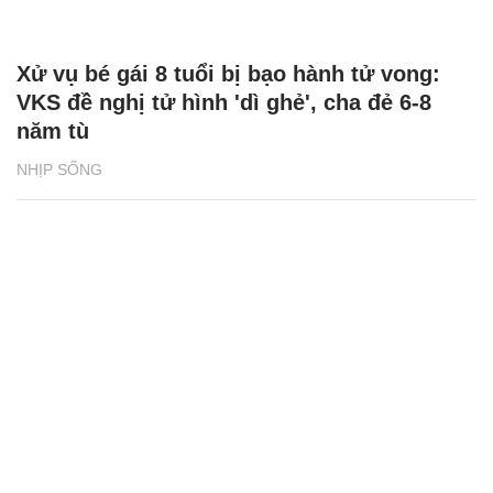
Xử vụ bé gái 8 tuổi bị bạo hành tử vong:
VKS đề nghị tử hình 'dì ghẻ', cha đẻ 6-8
năm tù
NHỊP SỐNG