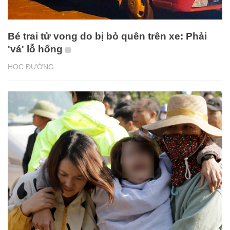
Bé trai tử vong do bị bỏ quên trên xe: Phải
'vá' lỗ hổng
HỌC ĐƯỜNG