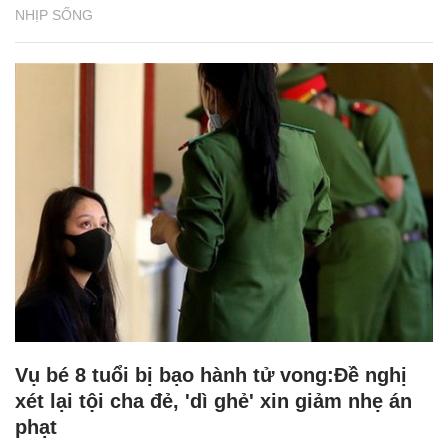
NHỊP SỐNG
Vụ bé 8 tuổi bị bạo hành tử vong:Đề nghị
xét lại tội cha đẻ, 'dì ghẻ' xin giảm nhẹ án
phạt