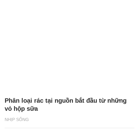
Phân loại rác tại nguồn bắt đầu từ những
vỏ hộp sữa
NHỊP SỐNG