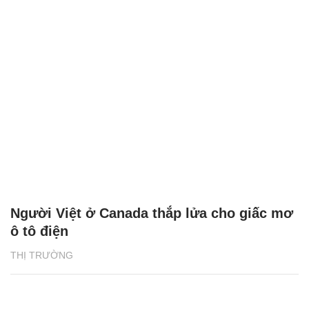
Người Việt ở Canada thắp lửa cho giấc mơ
ô tô điện
THỊ TRƯỜNG