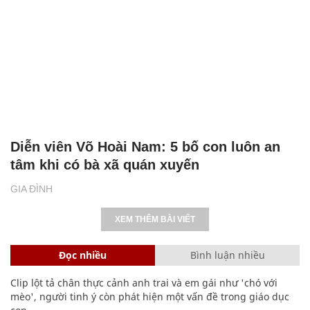
Diễn viên Võ Hoài Nam: 5 bố con luôn an
tâm khi có bà xã quán xuyến
GIA ĐÌNH
XEM THÊM BÀI VIẾT
Đọc nhiều
Bình luận nhiều
Clip lột tả chân thực cảnh anh trai và em gái như 'chó với
mèo', người tinh ý còn phát hiện một vấn đề trong giáo dục