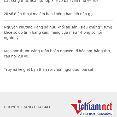
Các công thức hóa học lớp 8, 9 cơ bản cần nhớ
106
20 số điện thoại ma ám bạn không bao giờ nên gọi
Nguyễn Phương Hằng sở hữu khối tài sản "siêu khủng", từng
khoe sổ đỏ tính bằng cân, mắng cựu mẫu 'không có nổi
nghìn tỷ'
Mẹo học thuộc Bảng tuần hoàn nguyên tố hóa học bằng thơ,
câu nói vui vẻ
Truy nã kẻ giết bạn thân rồi chôn ngồi dưới bãi cát
CHUYÊN TRANG CỦA BÁO