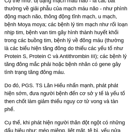
Cụ thể như: dị dạng mạch máu não - là các bất
thường về giải phẫu của mạch máu não - như phình
động mạch não, thông động tĩnh mạch, u mạch,
bệnh Moya moya; các bệnh lý tim mạch như rối loạn
nhịp tim, bệnh van tim gây hình thành huyết khối
trong các buồng tim, bệnh lý về đông máu (thường
là các biểu hiện tăng đông do thiếu các yếu tố như
Protein S, Protein C và Antithrombin III); các bệnh lý
tăng đông mắc phải hoặc bệnh nhân có gene gây
tình trạng tăng đông máu.
Do đó, PGS. TS Lân Hiếu nhấn mạnh, phát phát
hiện sớm, đưa người bệnh đến cơ sở y tế là yếu tố
then chốt làm giảm thiểu nguy cơ tử vong và tàn
phế.
Cụ thể, khi phát hiện người thân đột ngột có những
dấu hiệu như: méo miệng, liệt mặt, tê bì, yếu nửa