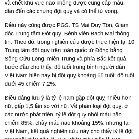
và chết khu vực não không được cung cấp máu,
dẫn đến các chứng đột quỵ và có thể tử vong.
Điều này cũng được PGS. TS Mai Duy Tôn, Giám
đốc Trung tâm Đột quỵ, Bệnh viện Bạch Mai thông
tin. Theo đó, trong nghiên cứu được thực hiện tại 10
Trung tâm đột quỵ trên toàn quốc từ Đồng bằng
Sông Cửu Long, miền Trung và phía Bắc kết quả
bước đầu cho thấy, độ tuổi trung bình người dân
Việt Nam hiện nay bị đột quỵ khoảng 65 tuổi; độ tuổi
dưới 45 chiếm 7,2%.
Điều đáng lưu ý là tỷ lệ nam gặp đột quỵ nhiều hơn
nữ, gấp 1,5 lần so với nữ. Về phân loại đột quỵ, ở
các nước phát triển, tỷ lệ đột quỵ nhồi máu não
chiếm 85%, chảy máu não khoảng 15%, nhưng tại
Việt Nam, kết quả nghiên cứu này cho thấy tỷ lệ đột