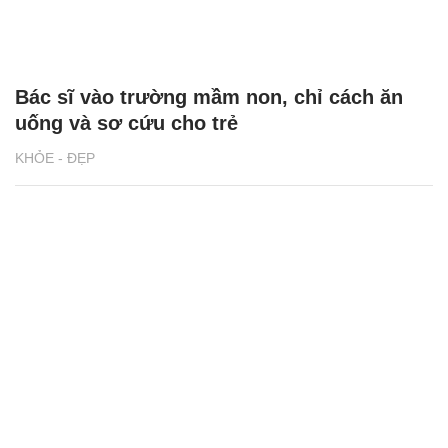
Bác sĩ vào trường mầm non, chỉ cách ăn
uống và sơ cứu cho trẻ
KHỎE - ĐẸP