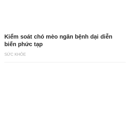
Kiểm soát chó mèo ngăn bệnh dại diễn
biến phức tạp
SỨC KHỎE