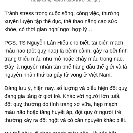
Ngày càng nhiều người trẻ bị đột quỵ
Tránh stress trong cuộc sống, công việc, thường
xuyên luyện tập thể dục, thể thao nâng cao sức
khỏe, có thời gian nghỉ ngơi hợp lý…
PGS. TS Nguyễn Lân Hiếu cho biết, tai biến mạch
máu não (đột quỵ não) là bệnh cảnh, gây ra bởi tình
trạng thiếu máu nhu mô hoặc chảy máu trong não.
Đây là nguyên nhân tàn phế hàng đầu thế giới và là
nguyên nhân thứ ba gây tử vong ở Việt Nam.
Đáng lưu ý, hiện nay, số lượng và biểu hiện đột quỵ
đang gia tăng ở giới trẻ. Khác với người lớn tuổi,
đột quỵ thường do tình trạng xơ vữa, hẹp mạch
máu não hoặc tăng huyết áp, đột quỵ ở người trẻ
thường xảy ra đột ngột và có căn nguyên khác biệt.