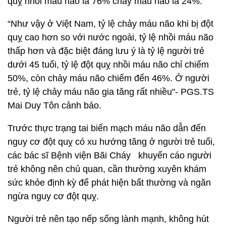
quỵ nhồi máu não là 76% chảy máu não là 24%.
“Như vậy ở Việt Nam, tỷ lệ chảy máu não khi bị đột
quỵ cao hơn so với nước ngoài, tỷ lệ nhồi máu não
thấp hơn và đặc biệt đáng lưu ý là tỷ lệ người trẻ
dưới 45 tuổi, tỷ lệ đột quỵ nhồi máu não chỉ chiếm
50%, còn chảy máu não chiếm đến 46%. Ở người
trẻ, tỷ lệ chảy máu não gia tăng rất nhiều"- PGS.TS
Mai Duy Tôn cảnh báo.
Trước thực trạng tai biến mạch máu não dẫn đến
nguy cơ đột quỵ có xu hướng tăng ở người trẻ tuổi,
các bác sĩ Bệnh viện Bãi Cháy khuyến cáo người
trẻ không nên chủ quan, cần thường xuyên khám
sức khỏe định kỳ để phát hiện bất thường và ngăn
ngừa nguy cơ đột quỵ.
Người trẻ nên tạo nếp sống lành mạnh, không hút