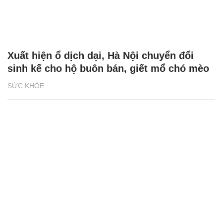
Xuất hiện ổ dịch dại, Hà Nội chuyển đổi
sinh kế cho hộ buôn bán, giết mổ chó mèo
SỨC KHỎE