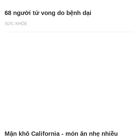
68 người tử vong do bệnh dại
SỨC KHỎE
Mận khô California - món ăn nhẹ nhiều