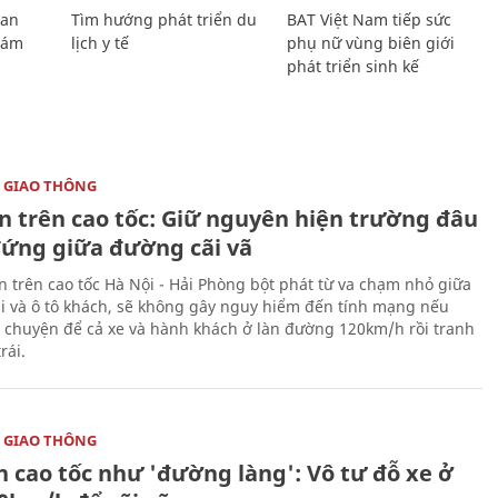
Lan
Tìm hướng phát triển du
BAT Việt Nam tiếp sức
Giám
lịch y tế
phụ nữ vùng biên giới
phát triển sinh kế
 GIAO THÔNG
ạn trên cao tốc: Giữ nguyên hiện trường đâu
đứng giữa đường cãi vã
ạn trên cao tốc Hà Nội - Hải Phòng bột phát từ va chạm nhỏ giữa
ải và ô tô khách, sẽ không gây nguy hiểm đến tính mạng nếu
 chuyện để cả xe và hành khách ở làn đường 120km/h rồi tranh
rái.
 GIAO THÔNG
n cao tốc như 'đường làng': Vô tư đỗ xe ở