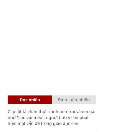
Đọc nhiều
Bình luận nhiều
Clip lột tả chân thực cảnh anh trai và em gái
như 'chó với mèo', người tinh ý còn phát
hiện một vấn đề trong giáo dục con