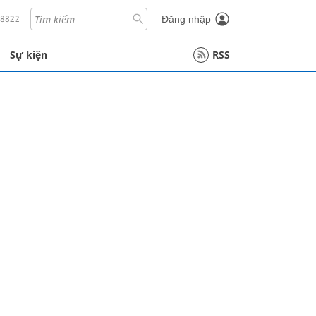
18822
Đăng nhập
Sự kiện
RSS