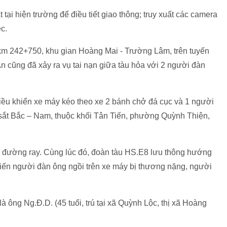
ại hiện trường để điều tiết giao thông; truy xuất các camera
c.
 km 242+750, khu gian Hoàng Mai - Trường Lâm, trên tuyến
 cũng đã xảy ra vụ tai nạn giữa tàu hỏa với 2 người đàn
iều khiển xe máy kéo theo xe 2 bánh chở đá cục và 1 người
sắt Bắc – Nam, thuộc khối Tân Tiến, phường Quỳnh Thiện,
 đường ray. Cùng lúc đó, đoàn tàu HS.E8 lưu thông hướng
hiến người đàn ông ngồi trên xe máy bị thương nặng, người
 ông Ng.Đ.D. (45 tuổi, trú tại xã Quỳnh Lộc, thị xã Hoàng