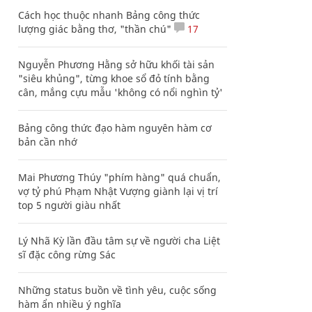
Cách học thuộc nhanh Bảng công thức
lượng giác bằng thơ, "thần chú"
17
Nguyễn Phương Hằng sở hữu khối tài sản
"siêu khủng", từng khoe sổ đỏ tính bằng
cân, mắng cựu mẫu 'không có nổi nghìn tỷ'
Bảng công thức đạo hàm nguyên hàm cơ
bản cần nhớ
Mai Phương Thúy "phím hàng" quá chuẩn,
vợ tỷ phú Phạm Nhật Vượng giành lại vị trí
top 5 người giàu nhất
Lý Nhã Kỳ lần đầu tâm sự về người cha Liệt
sĩ đặc công rừng Sác
Những status buồn về tình yêu, cuộc sống
hàm ẩn nhiều ý nghĩa