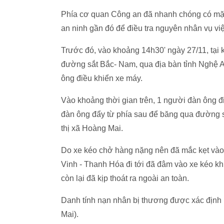
Phía cơ quan Công an đã nhanh chóng có mặt t
an ninh gần đó để điều tra nguyên nhân vụ việ
Trước đó, vào khoảng 14h30' ngày 27/11, tại
đường sắt Bắc- Nam, qua địa bàn tỉnh Nghệ An
ông điều khiển xe máy.
Vào khoảng thời gian trên, 1 người đàn ông đ
đàn ông đẩy từ phía sau để băng qua đường 
thị xã Hoàng Mai.
Do xe kéo chở hàng nặng nên đã mắc kẹt vào
Vinh - Thanh Hóa đi tới đã đâm vào xe kéo k
còn lại đã kịp thoát ra ngoài an toàn.
Danh tính nạn nhân bị thương được xác định là
Mai).