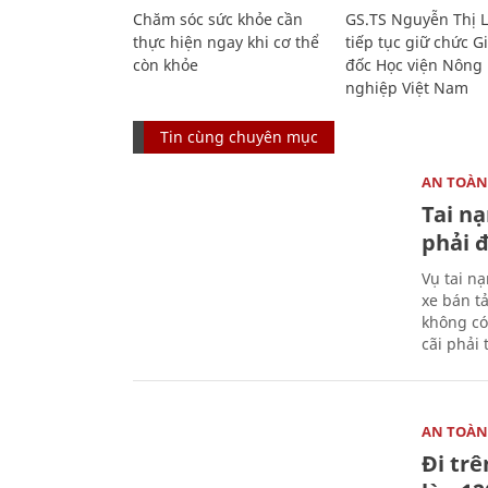
Chăm sóc sức khỏe cần
GS.TS Nguyễn Thị 
thực hiện ngay khi cơ thể
tiếp tục giữ chức 
còn khỏe
đốc Học viện Nông
nghiệp Việt Nam
Tin cùng chuyên mục
AN TOÀN
Tai n
phải 
Vụ tai n
xe bán t
không có
cãi phải t
AN TOÀN
Đi trê