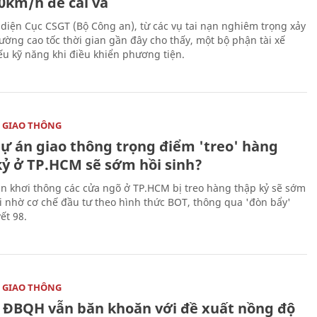
20km/h để cãi vã
 diện Cục CSGT (Bộ Công an), từ các vụ tai nạn nghiêm trọng xảy
đường cao tốc thời gian gần đây cho thấy, một bộ phận tài xế
ếu kỹ năng khi điều khiển phương tiện.
 GIAO THÔNG
dự án giao thông trọng điểm 'treo' hàng
kỷ ở TP.HCM sẽ sớm hồi sinh?
án khơi thông các cửa ngõ ở TP.HCM bị treo hàng thập kỷ sẽ sớm
ai nhờ cơ chế đầu tư theo hình thức BOT, thông qua 'đòn bẩy'
ết 98.
 GIAO THÔNG
 ĐBQH vẫn băn khoăn với đề xuất nồng độ