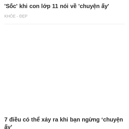
'Sốc' khi con lớp 11 nói về 'chuyện ấy'
KHỎE - ĐẸP
7 điều có thể xảy ra khi bạn ngừng ‘chuyện
ấy’