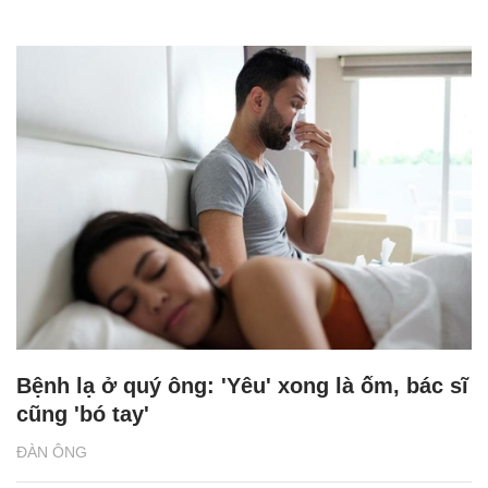
Bệnh lạ ở quý ông: 'Yêu' xong là ốm, bác sĩ
cũng 'bó tay'
ĐÀN ÔNG