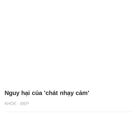
Nguy hại của 'chát nhạy cảm'
KHỎE - ĐẸP