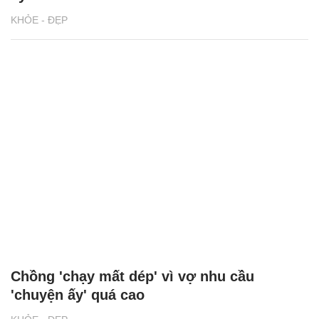
KHỎE - ĐẸP
Chồng 'chạy mất dép' vì vợ nhu cầu
'chuyện ấy' quá cao