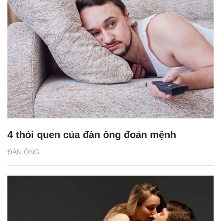
4 thói quen của đàn ông đoản mệnh
ĐÀN ÔNG