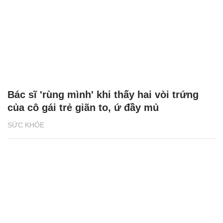
Bác sĩ 'rùng mình' khi thấy hai vòi trứng
của cô gái trẻ giãn to, ứ đầy mủ
SỨC KHỎE