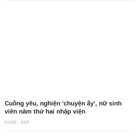
Cuồng yêu, nghiện 'chuyện ấy', nữ sinh
viên năm thứ hai nhập viện
KHỎE - ĐẸP