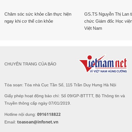
Chăm sóc sức khỏe cần thực hiện
GS.TS Nguyễn Thị Lan ti
ngay khi cơ thể còn khỏe
chức Giám đốc Học viện
Việt Nam
CHUYÊN TRANG CỦA BÁO
Tòa soạn: Tòa nhà Cục Tần Số, 115 Trần Duy Hưng Hà Nội
Giấy phép hoạt động báo chí: Số 09/GP-BTTTT, Bộ Thông tin và
Truyền thông cấp ngày 07/01/2019.
0916118822
Hotline nội dung:
toasoan@infonet.vn
Email: