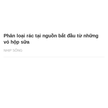
Phân loại rác tại nguồn bắt đầu từ những
vỏ hộp sữa
NHỊP SỐNG