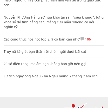
mèo', người tinh ý còn phát hiện một vấn đề trong giáo dục
con
Nguyễn Phương Hằng sở hữu khối tài sản "siêu khủng", từng
khoe sổ đỏ tính bằng cân, mắng cựu mẫu 'không có nổi
nghìn tỷ'
Các công thức hóa học lớp 8, 9 cơ bản cần nhớ
106
Truy nã kẻ giết bạn thân rồi chôn ngồi dưới bãi cát
20 số điện thoại ma ám bạn không bao giờ nên gọi
Sự tích ngày ông Ngâu - bà Ngâu mùng 7 tháng 7 âm lịch