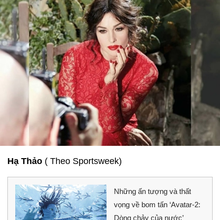
Hạ Thảo
( Theo Sportsweek)
Những ấn tượng và thất
vọng về bom tấn ‘Avatar-2:
Dòng chảy của nước’