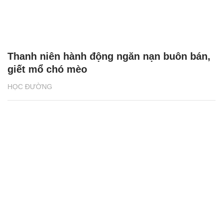
Thanh niên hành động ngăn nạn buôn bán,
giết mổ chó mèo
HỌC ĐƯỜNG