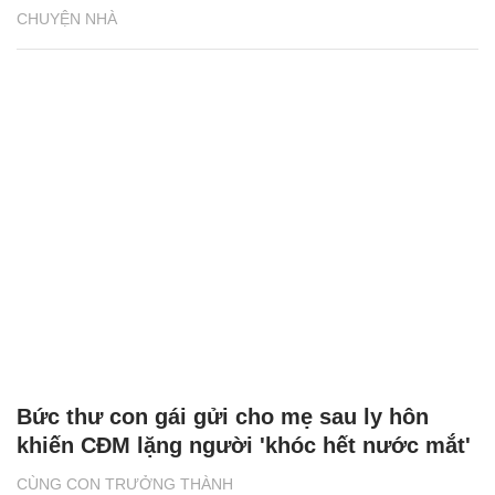
CHUYỆN NHÀ
Bức thư con gái gửi cho mẹ sau ly hôn
khiến CĐM lặng người 'khóc hết nước mắt'
CÙNG CON TRƯỞNG THÀNH