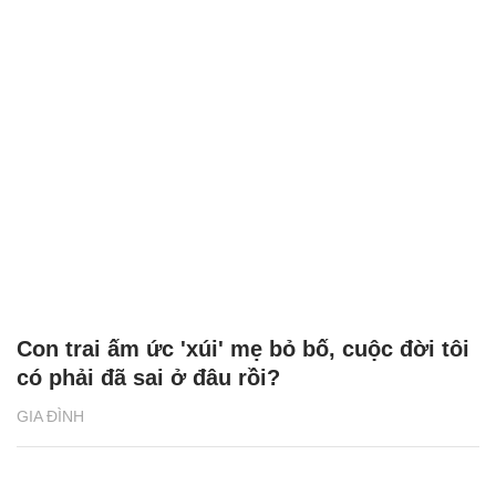
Con trai ấm ức 'xúi' mẹ bỏ bố, cuộc đời tôi
có phải đã sai ở đâu rồi?
GIA ĐÌNH