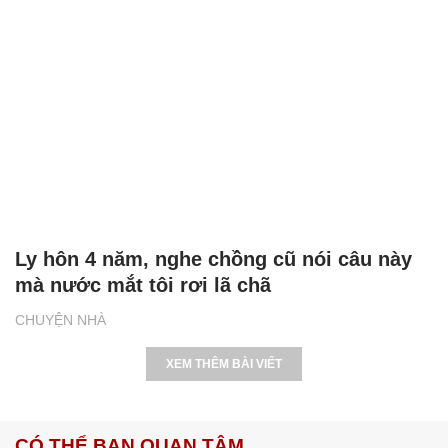
Ly hôn 4 năm, nghe chồng cũ nói câu này
mà nước mắt tôi rơi lã chã
CHUYỆN NHÀ
XEM THÊM BÀI VIẾT
CÓ THỂ BẠN QUAN TÂM