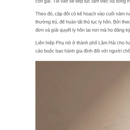
con gái. Tôi vẫn sẽ tiếp tục làm việc và sống h
Theo đó, cặp đôi có kế hoạch vào cuối năm na
thường trú, để hoàn tất thủ tục ly hôn. Bởi th
đơn và giải quyết ly hôn tại nơi mà họ đăng k
Liên hiệp Phụ nữ ở thành phố Lâm Hải cho hay
cáo buộc bạo hành gia đình đối với người ch