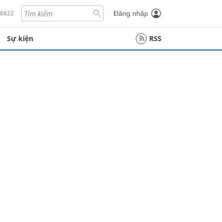
18822
Đăng nhập
Sự kiện
RSS