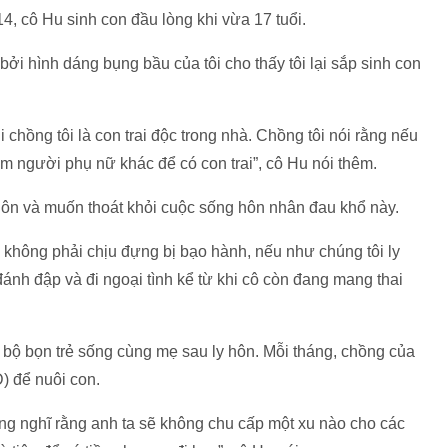
4, cô Hu sinh con đầu lòng khi vừa 17 tuổi.
bởi hình dáng bụng bầu của tôi cho thấy tôi lại sắp sinh con
khi chồng tôi là con trai độc trong nhà. Chồng tôi nói rằng nếu
 tìm người phụ nữ khác để có con trai”, cô Hu nói thêm.
hôn và muốn thoát khỏi cuộc sống hôn nhân đau khổ này.
sẽ không phải chịu đựng bị bạo hành, nếu như chúng tôi ly
nh đập và đi ngoại tình kể từ khi cô còn đang mang thai
 bộ bọn trẻ sống cùng mẹ sau ly hôn. Mỗi tháng, chồng của
) để nuôi con.
ừng nghĩ rằng anh ta sẽ không chu cấp một xu nào cho các