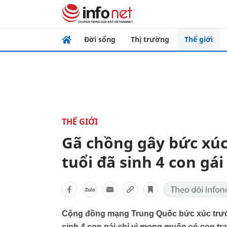
Đời sống
Thị trường
Thế giới
THẾ GIỚI
Gã chồng gây bức xúc 
tuổi đã sinh 4 con gái
Cộng đồng mạng Trung Quốc bức xúc trước
sinh 4 con gái chỉ vì mong muốn có con tra