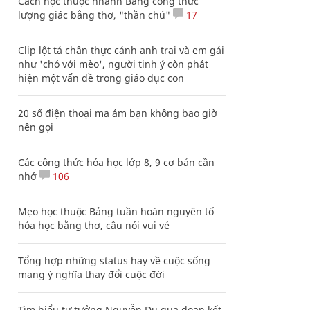
Cách học thuộc nhanh Bảng công thức
lượng giác bằng thơ, "thần chú"
17
Clip lột tả chân thực cảnh anh trai và em gái
như 'chó với mèo', người tinh ý còn phát
hiện một vấn đề trong giáo dục con
20 số điện thoại ma ám bạn không bao giờ
nên gọi
Các công thức hóa học lớp 8, 9 cơ bản cần
nhớ
106
Mẹo học thuộc Bảng tuần hoàn nguyên tố
hóa học bằng thơ, câu nói vui vẻ
Tổng hợp những status hay về cuộc sống
mang ý nghĩa thay đổi cuộc đời
Tìm hiểu tư tưởng Nguyễn Du qua đoạn kết