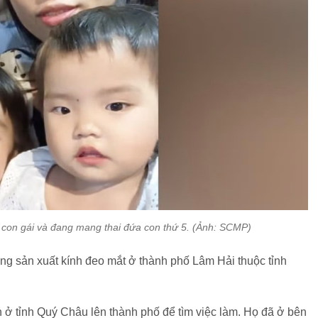
 con gái và đang mang thai đứa con thứ 5. (Ảnh: SCMP)
ởng sản xuất kính đeo mắt ở thành phố Lâm Hải thuộc tỉnh
 ở tỉnh Quý Châu lên thành phố để tìm việc làm. Họ đã ở bên