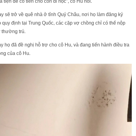
à tiện để có tiền cho con đi học”, cô Hu nói.
y sẽ trở về quê nhà ở tỉnh Quý Châu, nơi họ làm đăng ký
eo quy định tại Trung Quốc, các cặp vợ chồng chỉ có thể nộp
ý thường trú.
 họ đã đề nghị hỗ trợ cho cô Hu, và đang tiến hành điều tra
ồng của cô Hu.