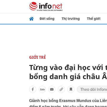
Đời sống
Thị trường
Thế giới
GIỚI TRẺ
Từng vào đại học với 
bổng danh giá châu 
Giành học bổng Erasmus Mundus của Liên m
điểm 6 năm trước, khi cậu vẫn đang hoang