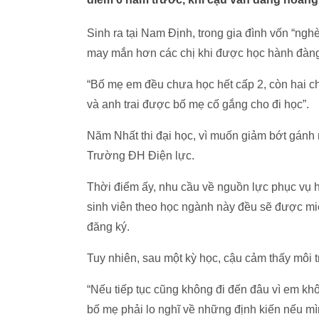
Sinh ra tại Nam Định, trong gia đình vốn “ng
may mắn hơn các chị khi được học hành đàng h
“Bố mẹ em đều chưa học hết cấp 2, còn hai chị
và anh trai được bố mẹ cố gắng cho đi học”.
Năm Nhất thi đại học, vì muốn giảm bớt gánh 
Trường ĐH Điện lực.
Thời điểm ấy, nhu cầu về nguồn lực phục vụ h
sinh viên theo học ngành này đều sẽ được mi
đăng ký.
Tuy nhiên, sau một kỳ học, cậu cảm thấy môi
“Nếu tiếp tục cũng không đi đến đâu vì em kh
bố mẹ phải lo nghĩ về những định kiến nếu mì