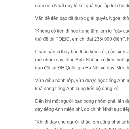
năm nếu Nhất duy trì kết quả học tập tốt cho đ
Vấn đề tiền bạc đã được giải quyết. Ngoài thời
‘Không có tiền đi học trung tâm, em tự “cày cuố
thử đề thi TOEIC, em chỉ đạt 235/ 990 điểm”, 
Chán nản vì thấy bản thân kém cỏi, cậu sinh v
mở nhóm dạy tiếng Anh. Không có tiền thuê g
trao đổi tại ĐH Quốc gia Hà Nội về dạy. Mức h
Vừa điều hành lớp, vừa được học tiếng Anh mi
khả năng tiếng Anh cũng tiến bộ đáng kể.
Đến khi một người bạn trong nhóm phải lên đ
dạy tiếng Anh miễn phí, do chính Nhất trực ti
“Khi đi dạy cho người khác, em cũng phải tự tìm