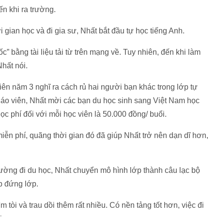
ến khi ra trường.
 gian học và đi gia sư, Nhất bắt đầu tự học tiếng Anh.
c” bằng tài liệu tải từ trên mạng về. Tuy nhiên, đến khi làm
Nhất nói.
iên năm 3 nghĩ ra cách rủ hai người bạn khác trong lớp tự
iáo viên, Nhất mời các bạn du học sinh sang Việt Nam học
ọc phí đối với mỗi học viên là 50.000 đồng/ buổi.
ễn phí, quãng thời gian đó đã giúp Nhất trở nên dạn dĩ hơn,
ường đi du học, Nhất chuyển mô hình lớp thành câu lạc bộ
ếp đứng lớp.
 tòi và trau dồi thêm rất nhiều. Có nền tảng tốt hơn, việc đi