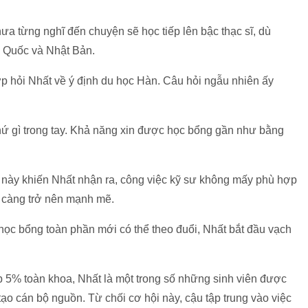
hưa từng nghĩ đến chuyện sẽ học tiếp lên bậc thạc sĩ, dù
n Quốc và Nhật Bản.
ớp hỏi Nhất về ý định du học Hàn. Câu hỏi ngẫu nhiên ấy
thứ gì trong tay. Khả năng xin được học bổng gần như bằng
ian này khiến Nhất nhận ra, công việc kỹ sư không mấy phù hợp
i càng trở nên mạnh mẽ.
học bổng toàn phần mới có thể theo đuổi, Nhất bắt đầu vạch
p 5% toàn khoa, Nhất là một trong số những sinh viên được
tạo cán bộ nguồn. Từ chối cơ hội này, cậu tập trung vào việc