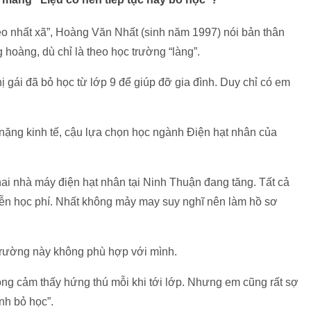
hèo nhất xã”, Hoàng Văn Nhất (sinh năm 1997) nói bản thân
oàng, dù chỉ là theo học trường “làng”.
 gái đã bỏ học từ lớp 9 để giúp đỡ gia đình. Duy chỉ có em
nặng kinh tế, cậu lựa chọn học ngành Điện hạt nhân của
ai nhà máy điện hạt nhân tại Ninh Thuận đang tăng. Tất cả
ễn học phí. Nhất không mảy may suy nghĩ nên làm hồ sơ
 trường này không phù hợp với mình.
ông cảm thấy hứng thú mỗi khi tới lớp. Nhưng em cũng rất sợ
nh bỏ học”.