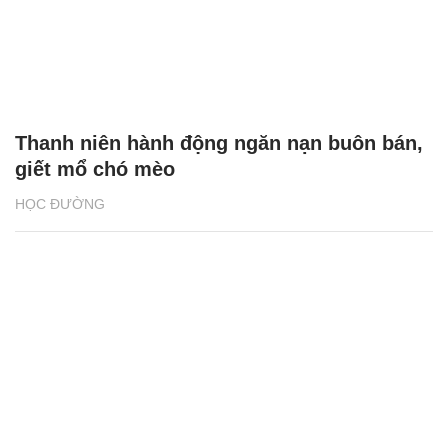
Thanh niên hành động ngăn nạn buôn bán,
giết mổ chó mèo
HỌC ĐƯỜNG