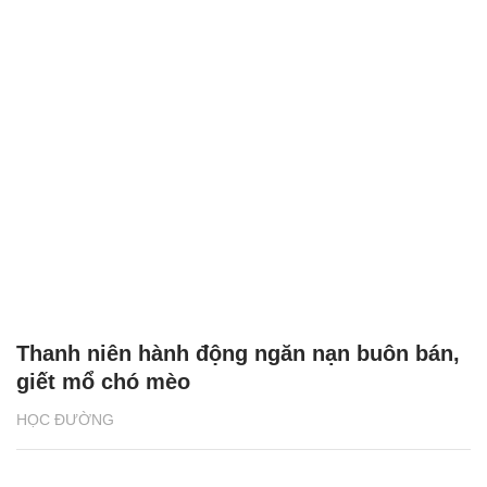
Thanh niên hành động ngăn nạn buôn bán,
giết mổ chó mèo
HỌC ĐƯỜNG