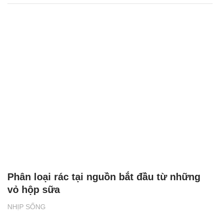
Phân loại rác tại nguồn bắt đầu từ những
vỏ hộp sữa
NHỊP SỐNG