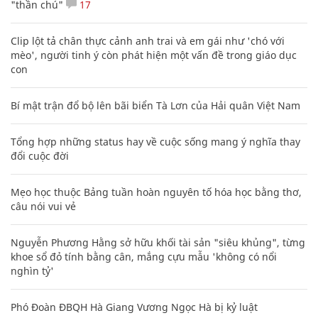
"thần chú"
17
Clip lột tả chân thực cảnh anh trai và em gái như 'chó với
mèo', người tinh ý còn phát hiện một vấn đề trong giáo dục
con
Bí mật trận đổ bộ lên bãi biển Tà Lơn của Hải quân Việt Nam
Tổng hợp những status hay về cuộc sống mang ý nghĩa thay
đổi cuộc đời
Mẹo học thuộc Bảng tuần hoàn nguyên tố hóa học bằng thơ,
câu nói vui vẻ
Nguyễn Phương Hằng sở hữu khối tài sản "siêu khủng", từng
khoe sổ đỏ tính bằng cân, mắng cựu mẫu 'không có nổi
nghìn tỷ'
Phó Đoàn ĐBQH Hà Giang Vương Ngọc Hà bị kỷ luật