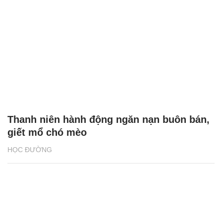
Thanh niên hành động ngăn nạn buôn bán,
giết mổ chó mèo
HỌC ĐƯỜNG