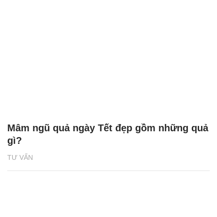
Mâm ngũ quả ngày Tết đẹp gồm những quả
gì?
TƯ VẤN