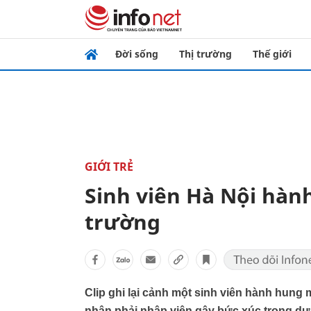
Đời sống
Thị trường
Thế giới
GIỚI TRẺ
Sinh viên Hà Nội hàn
trường
Clip ghi lại cảnh một sinh viên hành hung
nhân phải nhập viện gây bức xúc trong dư