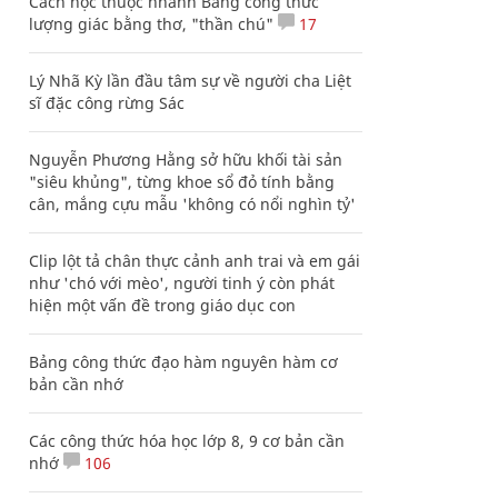
Cách học thuộc nhanh Bảng công thức
lượng giác bằng thơ, "thần chú"
17
Lý Nhã Kỳ lần đầu tâm sự về người cha Liệt
sĩ đặc công rừng Sác
Nguyễn Phương Hằng sở hữu khối tài sản
"siêu khủng", từng khoe sổ đỏ tính bằng
cân, mắng cựu mẫu 'không có nổi nghìn tỷ'
Clip lột tả chân thực cảnh anh trai và em gái
như 'chó với mèo', người tinh ý còn phát
hiện một vấn đề trong giáo dục con
Bảng công thức đạo hàm nguyên hàm cơ
bản cần nhớ
Các công thức hóa học lớp 8, 9 cơ bản cần
nhớ
106