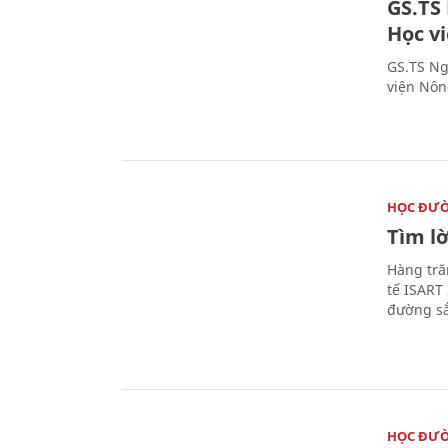
GS.TS
Học v
GS.TS Ng
viện Nôn
HỌC ĐƯ
Tìm lờ
Hàng tră
tế ISART
đường sắ
HỌC ĐƯ