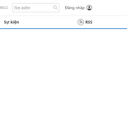
18822
Đăng nhập
Sự kiện
RSS