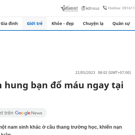
Hotline: 09161
Gia đình
Giới trẻ
Khỏe - đẹp
Chuyện lạ
Quân sự
22/05/2023 08:02 (GMT+07:00)
h hung bạn đổ máu ngay tại
 một nam sinh khác ở cầu thang trường học, khiến nạn
 luận.