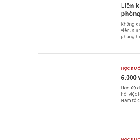
Liên 
phòng
Không dừ
viên, si
phòng th
HỌC ĐƯ
6.000 
Hơn 60 d
hội việc
Nam tổ c
HỌC ĐƯ