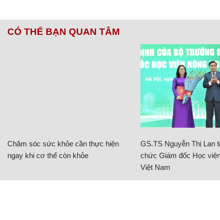
CÓ THỂ BẠN QUAN TÂM
Chăm sóc sức khỏe cần thực hiện
GS.TS Nguyễn Thị Lan ti
ngay khi cơ thể còn khỏe
chức Giám đốc Học viện
Việt Nam