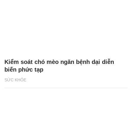
Kiểm soát chó mèo ngăn bệnh dại diễn
biến phức tạp
SỨC KHỎE