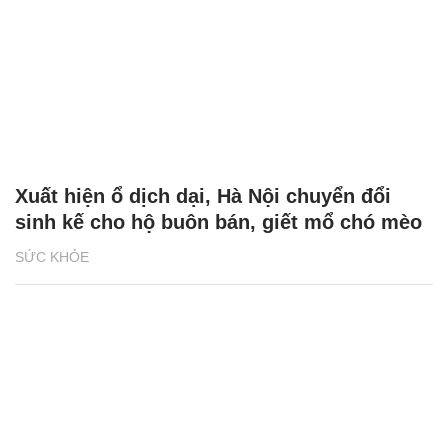
Xuất hiện ổ dịch dại, Hà Nội chuyển đổi
sinh kế cho hộ buôn bán, giết mổ chó mèo
SỨC KHỎE