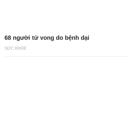
68 người tử vong do bệnh dại
SỨC KHỎE