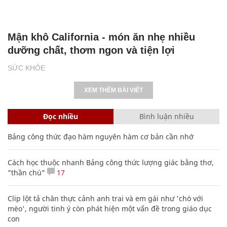
Mận khô California - món ăn nhẹ nhiều
dưỡng chất, thơm ngon và tiện lợi
SỨC KHỎE
XEM THÊM BÀI VIẾT
Đọc nhiều
Bình luận nhiều
Bảng công thức đạo hàm nguyên hàm cơ bản cần nhớ
Cách học thuộc nhanh Bảng công thức lượng giác bằng thơ,
"thần chú"
17
Clip lột tả chân thực cảnh anh trai và em gái như 'chó với
mèo', người tinh ý còn phát hiện một vấn đề trong giáo dục
con