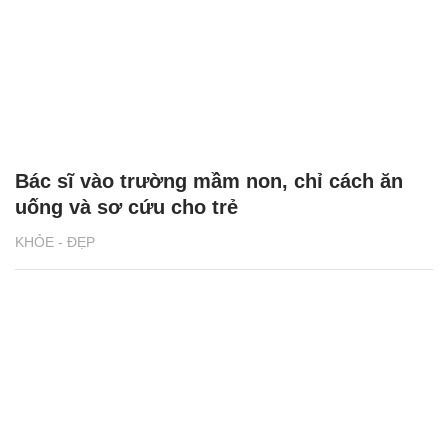
Bác sĩ vào trường mầm non, chỉ cách ăn
uống và sơ cứu cho trẻ
KHỎE - ĐẸP