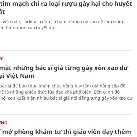
 tim mạch chỉ ra loại rượu gây hại cho huyết
ất
 với soda, cocktail, rượu có hàm lượng cồn cao dễ làm trầm
êm tình trạng cao huyết áp.
ẸP
mặt những bác sĩ giả từng gây xôn xao dư
tại Việt Nam
bác sĩ để bán thực phẩm chức năng hay làm giả bằng cấp để
ề là những chiêu thức lừa đảo khá phổ biến. Bên cạnh đó,
hội còn xuất hiện nhiều bác sĩ giả nổi tiếng từng gây xôn xao dư
ỜNG
sĩ mở phòng khám tư thì giáo viên dạy thêm