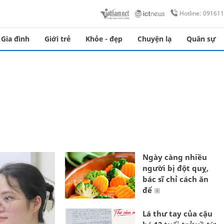
Hotline: 09161
Gia đình
Giới trẻ
Khỏe - đẹp
Chuyện lạ
Quân sự
Ngày càng nhiều
người bị đột quỵ,
bác sĩ chỉ cách ăn
để
Lá thư tay của cậu