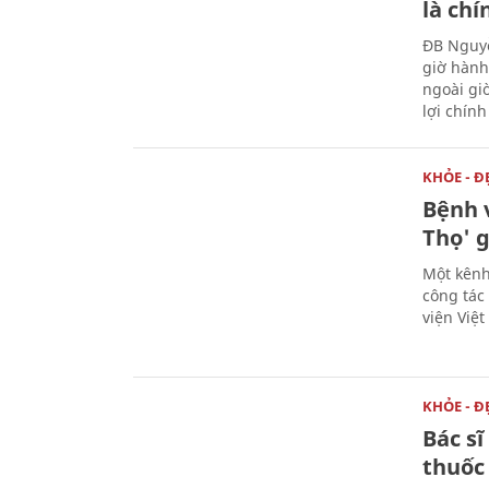
là chí
ĐB Nguyễ
giờ hành
ngoài gi
lợi chín
KHỎE - Đ
Bệnh v
Thọ' g
Một kênh
công tác
viện Việ
KHỎE - Đ
Bác s
thuốc