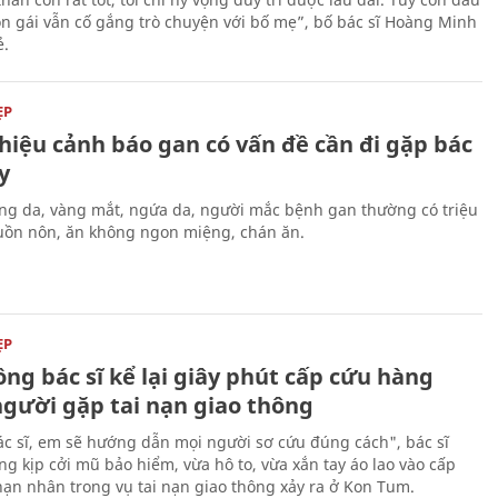
on gái vẫn cố gắng trò chuyện với bố mẹ”, bố bác sĩ Hoàng Minh
ẻ.
ẸP
hiệu cảnh báo gan có vấn đề cần đi gặp bác
y
ng da, vàng mắt, ngứa da, người mắc bệnh gan thường có triệu
ồn nôn, ăn không ngon miệng, chán ăn.
ẸP
ng bác sĩ kể lại giây phút cấp cứu hàng
người gặp tai nạn giao thông
ác sĩ, em sẽ hướng dẫn mọi người sơ cứu đúng cách", bác sĩ
ng kịp cởi mũ bảo hiểm, vừa hô to, vừa xắn tay áo lao vào cấp
nạn nhân trong vụ tai nạn giao thông xảy ra ở Kon Tum.