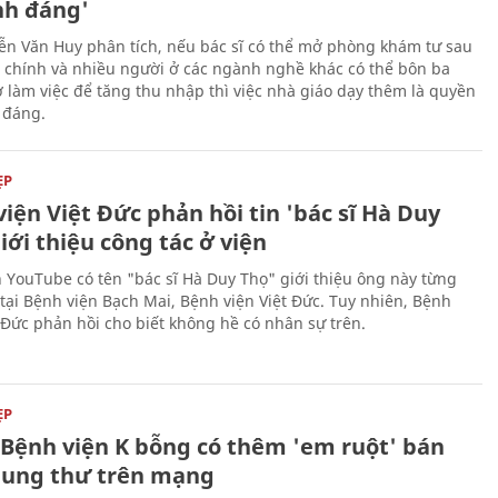
nh đáng'
n Văn Huy phân tích, nếu bác sĩ có thể mở phòng khám tư sau
 chính và nhiều người ở các ngành nghề khác có thể bôn ba
ờ làm việc để tăng thu nhập thì việc nhà giáo dạy thêm là quyền
h đáng.
ẸP
iện Việt Đức phản hồi tin 'bác sĩ Hà Duy
iới thiệu công tác ở viện
 YouTube có tên "bác sĩ Hà Duy Thọ" giới thiệu ông này từng
 tại Bệnh viện Bạch Mai, Bệnh viện Việt Đức. Tuy nhiên, Bệnh
t Đức phản hồi cho biết không hề có nhân sự trên.
ẸP
ĩ Bệnh viện K bỗng có thêm 'em ruột' bán
 ung thư trên mạng