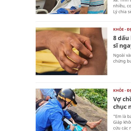
nhiều, c
Lý chia s
KHỎE - Đ
8 dấu 
sĩ nga
Ngoài và
chứng bu
KHỎE - Đ
Vợ chồ
chục 
"Em là b
Giáp khô
cứu các 