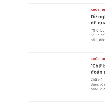
KHỎE - Đ
Đề ngh
dế qu
"Thời buổ
"giun dế
nổi", độ
KHỎE - Đ
'Chữ b
đoán 
Chữ viết,
thận, rõ
phải "dị