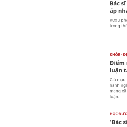
Bác sĩ
áp nh
Rượu pha
trọng th
KHỎE - Đ
Điểm 
luận 
Giả mạo 
hành ngh
mạng xã 
luận.
HỌC ĐƯ
'Bác 