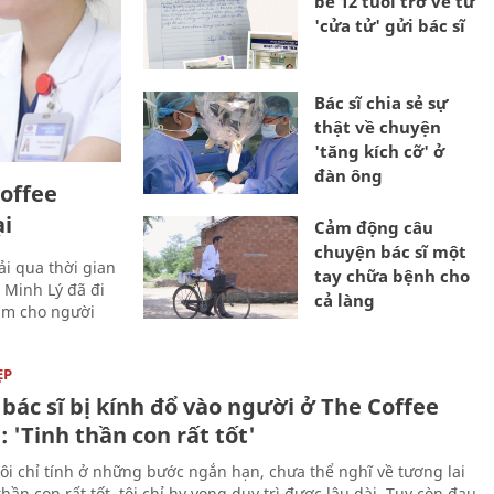
bé 12 tuổi trở về từ
'cửa tử' gửi bác sĩ
Bác sĩ chia sẻ sự
thật về chuyện
'tăng kích cỡ' ở
đàn ông
Coffee
ại
Cảm động câu
chuyện bác sĩ một
ải qua thời gian
tay chữa bệnh cho
 Minh Lý đã đi
cả làng
hám cho người
ẸP
bác sĩ bị kính đổ vào người ở The Coffee
 'Tinh thần con rất tốt'
ôi chỉ tính ở những bước ngắn hạn, chưa thể nghĩ về tương lai
thần con rất tốt, tôi chỉ hy vọng duy trì được lâu dài. Tuy còn đau