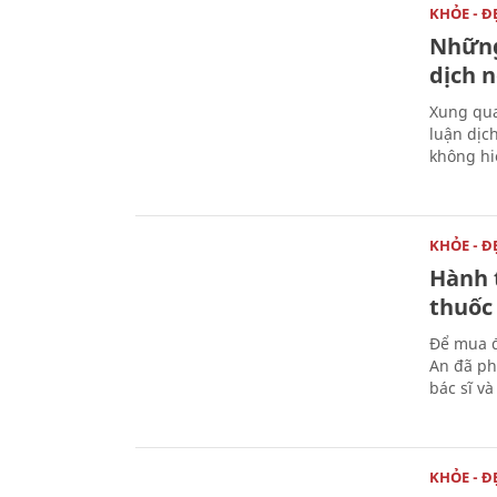
KHỎE - Đ
Những
dịch n
Xung qua
luận dịc
không hi
KHỎE - Đ
Hành t
thuốc
Để mua đ
An đã ph
bác sĩ v
KHỎE - Đ