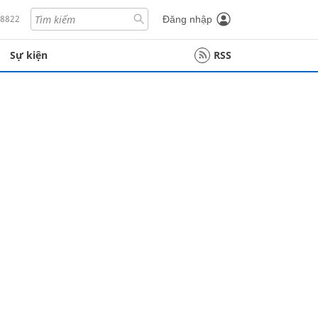
18822
Đăng nhập
Sự kiện
RSS