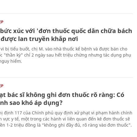
ẸP
ĩ bức xúc với 'đơn thuốc quốc dân chữa bách
 được lan truyền khắp nơi
 vì bị tiểu buốt, chị M. vào nhà thuốc kể bệnh và được bán cho
c "thần kỳ" chỉ 2 ngày sau hết triệu chứng nhưng tác dụng phụ
nguy hiểm.
ẸP
t bác sĩ không ghi đơn thuốc rõ ràng: Có
ịnh sao khó áp dụng?
ị định 117 của Chính phủ quy định xử phạt vi phạm hành chính
h vực y tế, một trong các hành vi liên quan đến kê đơn thuốc sẽ
iền 1-2 triệu đồng là “không ghi đầy đủ, rõ ràng vào đơn thuốc".