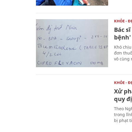
KHỎE - Đ
Bác s
bệnh'
Khó chịu
đơn thuố
vô cùng 
KHỎE - Đ
Xử phạ
quy đ
Theo Ngh
trong lĩn
bị phạt t