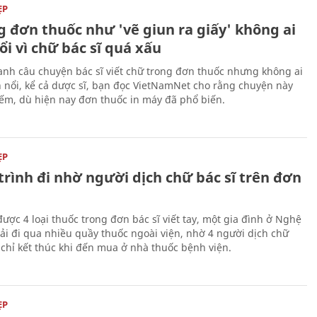
ẸP
 đơn thuốc như 'vẽ giun ra giấy' không ai
ổi vì chữ bác sĩ quá xấu
nh câu chuyện bác sĩ viết chữ trong đơn thuốc nhưng không ai
h nổi, kể cả dược sĩ, bạn đọc VietNamNet cho rằng chuyện này
ếm, dù hiện nay đơn thuốc in máy đã phổ biến.
ẸP
rình đi nhờ người dịch chữ bác sĩ trên đơn
ược 4 loại thuốc trong đơn bác sĩ viết tay, một gia đình ở Nghệ
ải đi qua nhiều quầy thuốc ngoài viện, nhờ 4 người dịch chữ
à chỉ kết thúc khi đến mua ở nhà thuốc bệnh viện.
ẸP