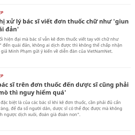
ẸP
ị xử lý bác sĩ viết đơn thuốc chữ như 'giun
ái đản'
i hiện đại mà bác sĩ vẫn kê đơn thuốc viết tay với chữ như
" đến quái đản, không ai dịch được thì không thể chấp nhận
c giả Minh Phạm gửi ý kiến về diễn đàn của VietNamNet.
ẸP
ác sĩ trên đơn thuốc đến dược sĩ cũng phải
mò thì nguy hiểm quá'
 đặc biệt là của các bác sĩ khi kê đơn thuốc, cần phải đủ cẩn
 ràng, để đa số người dân, dược sĩ có thể đọc được mà không
ch ngược dịch xuôi, đoán già đoán non".