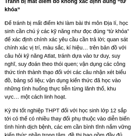
Tránh bị mất điểm do không xác định đúng “từ
khóa”
Để tránh bị mất điểm khi làm bài thi môn Địa lí, học
sinh cần chú ý các kỹ năng như đọc đúng “từ khóa”
để xác định chính xác yêu cầu cần trả lời; quan sát
chính xác vị trí, màu sắc, kí hiệu… trên bản đồ với
câu hỏi kỹ năng Atlat, tránh dựa vào tư duy, suy
nghĩ, suy đoán theo thói quen; vận dụng các công
thức tính thành thạo đối với các câu nhận xét biểu
đồ, bảng số liệu; vận dụng kiến thức đã học vào
những tình huống thực tiễn từng lãnh thổ, khu
vực… một cách linh hoạt.
Kỳ thi tốt nghiệp THPT đối với học sinh lớp 12 sắp
tới có thể có nhiều thay đổi phụ thuộc vào diễn biến
tình hình dịch bệnh, các em cần bình tĩnh nắm vững
kiến thức phần trọng tâm, đề thi bao gồm đầy đủ