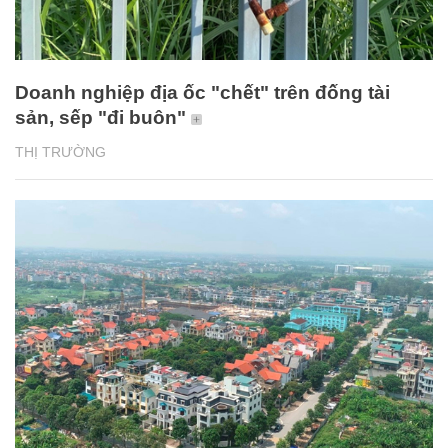
Doanh nghiệp địa ốc "chết" trên đống tài
sản, sếp "đi buôn"
THỊ TRƯỜNG