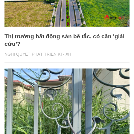
Thị trường bất động sản bế tắc, có cần 'giải
cứu’?
NGHỊ QUYẾT PHÁT TRIỂN KT- XH