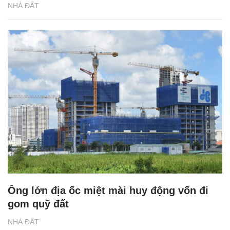
NHÀ ĐẤT
Ông lớn địa ốc miệt mài huy động vốn đi
gom quỹ đất
NHÀ ĐẤT