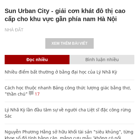
Sun Urban City - giải cơn khát đô thị cao
cấp cho khu vực gần phía nam Hà Nội
NHÀ ĐẤT
XEM THÊM BÀI VIẾT
Đọc nhiều
Bình luận nhiều
Nhiều điểm bất thường ở bằng đại học của Lý Nhã Kỳ
Cách học thuộc nhanh Bảng công thức lượng giác bằng thơ,
"thần chú"
17
Lý Nhã Kỳ lần đầu tâm sự về người cha Liệt sĩ đặc công rừng
Sác
Nguyễn Phương Hằng sở hữu khối tài sản "siêu khủng", từng
khoe sổ đỏ tính bằng cân, mắng cựu mẫu 'không có nổi