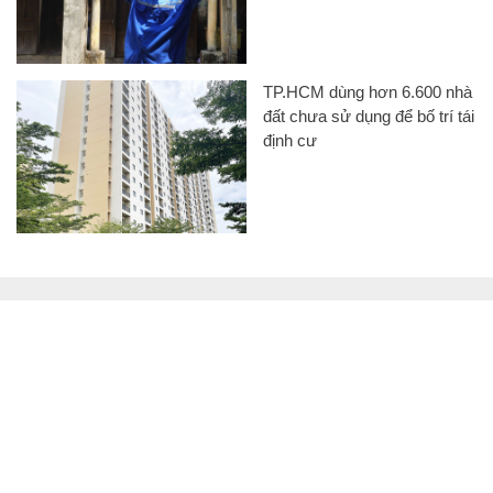
TP.HCM dùng hơn 6.600 nhà
đất chưa sử dụng để bố trí tái
định cư
CHUYÊN TRANG CỦA BÁO
Tòa soạn: Tòa nhà Cục Tần Số, 115 Trần Duy Hưng Hà Nội
Giấy phép hoạt động báo chí: Số 09/GP-BTTTT, Bộ Thông tin và
Truyền thông cấp ngày 07/01/2019.