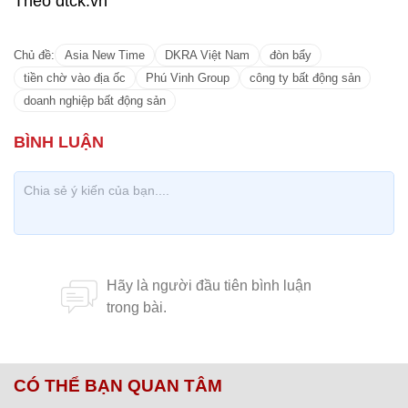
Theo đtck.vn
Chủ đề:
Asia New Time
DKRA Việt Nam
đòn bẩy
tiền chờ vào địa ốc
Phú Vinh Group
công ty bất động sản
doanh nghiệp bất động sản
CÓ THỂ BẠN QUAN TÂM