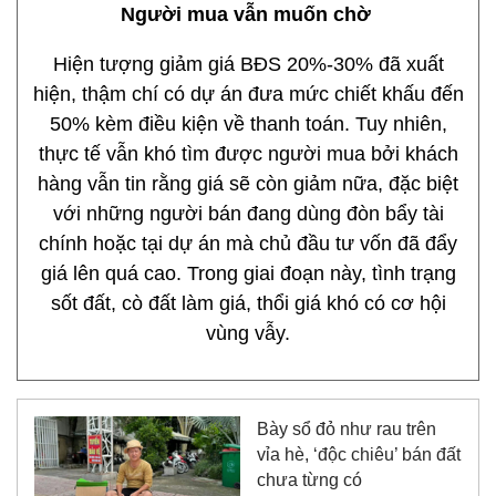
Người mua vẫn muốn chờ
Hiện tượng giảm giá BĐS 20%-30% đã xuất
hiện, thậm chí có dự án đưa mức chiết khấu đến
50% kèm điều kiện về thanh toán. Tuy nhiên,
thực tế vẫn khó tìm được người mua bởi khách
hàng vẫn tin rằng giá sẽ còn giảm nữa, đặc biệt
với những người bán đang dùng đòn bẩy tài
chính hoặc tại dự án mà chủ đầu tư vốn đã đẩy
giá lên quá cao. Trong giai đoạn này, tình trạng
sốt đất, cò đất làm giá, thổi giá khó có cơ hội
vùng vẫy.
Bày sổ đỏ như rau trên
vỉa hè, ‘độc chiêu’ bán đất
chưa từng có