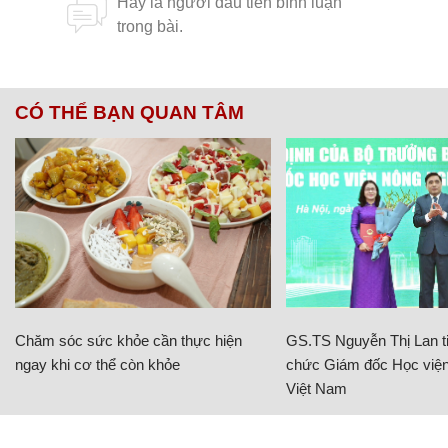
CÓ THỂ BẠN QUAN TÂM
Chăm sóc sức khỏe cần thực hiện
GS.TS Nguyễn Thị Lan ti
ngay khi cơ thể còn khỏe
chức Giám đốc Học viện
Việt Nam