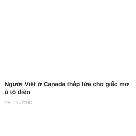
Người Việt ở Canada thắp lửa cho giấc mơ
ô tô điện
THỊ TRƯỜNG