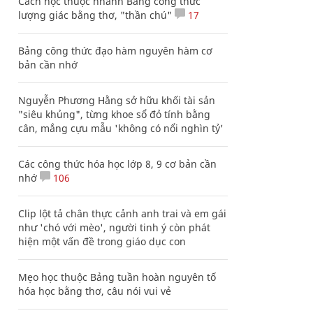
Cách học thuộc nhanh Bảng công thức
lượng giác bằng thơ, "thần chú"
17
Bảng công thức đạo hàm nguyên hàm cơ
bản cần nhớ
Nguyễn Phương Hằng sở hữu khối tài sản
"siêu khủng", từng khoe sổ đỏ tính bằng
cân, mắng cựu mẫu 'không có nổi nghìn tỷ'
Các công thức hóa học lớp 8, 9 cơ bản cần
nhớ
106
Clip lột tả chân thực cảnh anh trai và em gái
như 'chó với mèo', người tinh ý còn phát
hiện một vấn đề trong giáo dục con
Mẹo học thuộc Bảng tuần hoàn nguyên tố
hóa học bằng thơ, câu nói vui vẻ