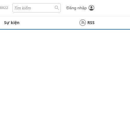
18822
Đăng nhập
Sự kiện
RSS