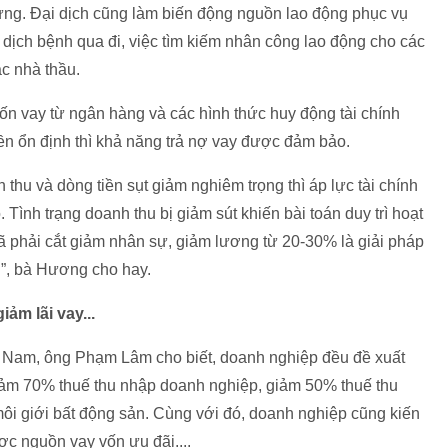
dựng. Đại dịch cũng làm biến động nguồn lao động phục vụ
dịch bệnh qua đi, việc tìm kiếm nhân công lao động cho các
ác nhà thầu.
n vay từ ngân hàng và các hình thức huy động tài chính
iền ổn định thì khả năng trả nợ vay được đảm bảo.
 thu và dòng tiền sụt giảm nghiêm trọng thì áp lực tài chính
. Tình trạng doanh thu bị giảm sút khiến bài toán duy trì hoạt
 phải cắt giảm nhân sự, giảm lương từ 20-30% là giải pháp
h”, bà Hương cho hay.
ảm lãi vay...
a Nam, ông Phạm Lâm cho biết, doanh nghiệp đều đề xuất
iảm 70% thuế thu nhập doanh nghiệp, giảm 50% thuế thu
môi giới bất động sản. Cùng với đó, doanh nghiệp cũng kiến
ợc nguồn vay vốn ưu đãi....