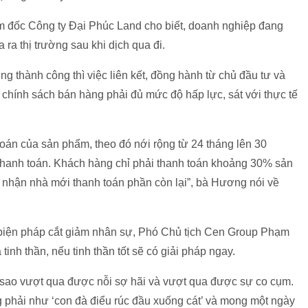
ám đốc Công ty Đại Phúc Land cho biết, doanh nghiệp đang
ra thị trường sau khi dịch qua đi.
g thành công thì việc liên kết, đồng hành từ chủ đầu tư và
c chính sách bán hàng phải đủ mức độ hấp lực, sát với thực tế
toán của sản phẩm, theo đó nới rộng từ 24 tháng lên 30
thanh toán. Khách hàng chỉ phải thanh toán khoảng 30% sản
i nhận nhà mới thanh toán phần còn lại”, bà Hương nói về
biện pháp cắt giảm nhân sự, Phó Chủ tịch Cen Group Phạm
inh thần, nếu tinh thần tốt sẽ có giải pháp ngay.
m sao vượt qua được nỗi sợ hãi và vượt qua được sự co cụm.
 phải như ‘con đà điểu rúc đầu xuống cát’ và mong một ngày