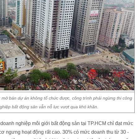
g mở bán dự án không tổ chức được, công trình phải ngừng thi công
nghiệp bất động sản vẫn nỗ lực vượt qua khó khăn.
doanh nghiệp môi giới bất động sản tại TP.HCM chỉ đạt mức
ơ ngưng hoạt động rất cao. 30% có mức doanh thu từ 30 -