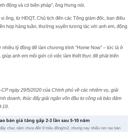
ành động và có biện pháp”, ông Hưng nói.
 vị ông, từ HĐQT, Chủ tịch đến các Tổng giám đốc, ban điều
uyên họp hàng tuần, thường xuyên tương tác với anh em, động
ư nhiều tỷ đồng để làm chương trình “Home Now” – tức là ở
. giúp anh em môi giới có việc làm thiết thực để phát triển
Q-CP ngày 29/5/2020 của Chính phủ về các nhiệm vụ, giải
kinh doanh, thúc đẩy giải ngân vốn đầu tư công và bảo đảm
d-19.
rao bán giá tăng gấp 2-3 lần sau 5-10 năm
ây chục năm chưa đến 9 triệu đồng/m2, nhưng nay nhiều nơi rao bán