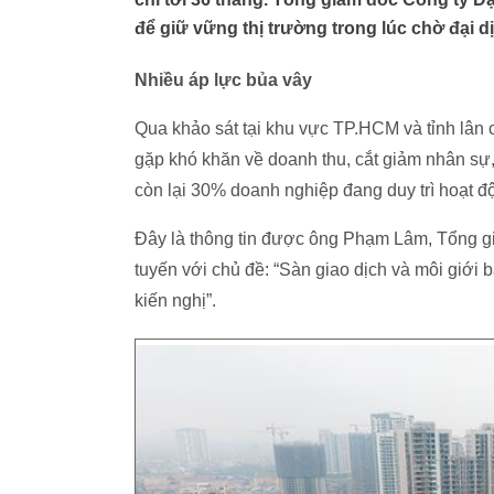
để giữ vững thị trường trong lúc chờ đại d
Nhiều áp lực bủa vây
Qua khảo sát tại khu vực TP.HCM và tỉnh lân
gặp khó khăn về doanh thu, cắt giảm nhân sự
còn lại 30% doanh nghiệp đang duy trì hoạt đ
Đây là thông tin được ông Phạm Lâm, Tổng g
tuyến với chủ đề: “Sàn giao dịch và môi giới b
kiến nghị”.