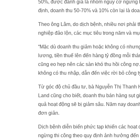
50%, được đánh giá là nhóm nguy cơ ngưng 
định, doanh thu 50-70% và 10% còn lại là doa
Theo ông Lâm, do dịch bệnh, nhiều nơi phải t
nghiệp đảo lộn, các mục tiêu trong năm và mụ
“Mặc dù doanh thu giảm hoặc không có nhưng 
lương, tiền thuế lên đến hàng tỷ đồng mỗi th
cũng eo hẹp nên các sàn khó thu hồi công nợ.
không có thu nhập, dẫn đến việc rời bỏ công t
Từ góc độ chủ đầu tư, bà Nguyễn Thị Thanh H
Land cũng cho biết, doanh thu bán hàng sụt g
quả hoạt động sẽ bị giảm sâu. Năm nay doanh
đơn giản.
Dịch bệnh diễn biến phức tạp khiến các hoạt
ngừng thi công theo quy định ảnh hưởng đến ti