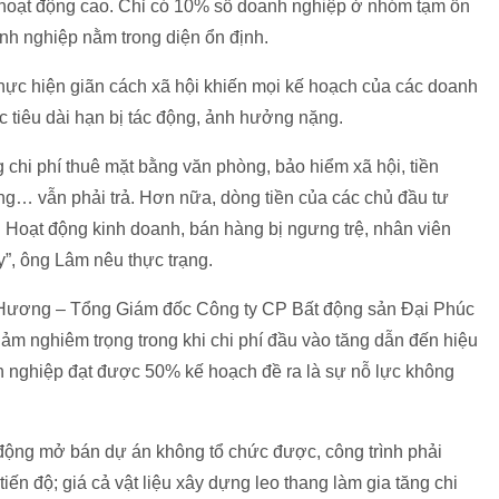
hoạt động cao. Chỉ có 10% số doanh nghiệp ở nhóm tạm ổn
nh nghiệp nằm trong diện ổn định.
hực hiện giãn cách xã hội khiến mọi kế hoạch của các doanh
c tiêu dài hạn bị tác động, ảnh hưởng nặng.
chi phí thuê mặt bằng văn phòng, bảo hiểm xã hội, tiền
áng… vẫn phải trả. Hơn nữa, dòng tiền của các chủ đầu tư
 Hoạt động kinh doanh, bán hàng bị ngưng trệ, nhân viên
y”, ông Lâm nêu thực trạng.
ương – Tổng Giám đốc Công ty CP Bất động sản Đại Phúc
iảm nghiêm trọng trong khi chi phí đầu vào tăng dẫn đến hiệu
 nghiệp đạt được 50% kế hoạch đề ra là sự nỗ lực không
 động mở bán dự án không tổ chức được, công trình phải
ến độ; giá cả vật liệu xây dựng leo thang làm gia tăng chi