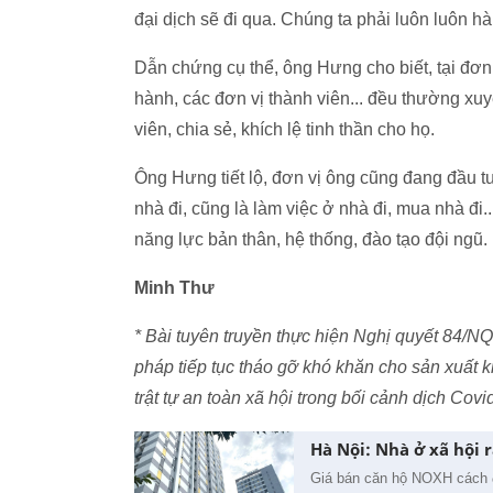
đại dịch sẽ đi qua. Chúng ta phải luôn luôn h
Dẫn chứng cụ thể, ông Hưng cho biết, tại đơn
hành, các đơn vị thành viên... đều thường x
viên, chia sẻ, khích lệ tinh thần cho họ.
Ông Hưng tiết lộ, đơn vị ông cũng đang đầu t
nhà đi, cũng là làm việc ở nhà đi, mua nhà đi..
năng lực bản thân, hệ thống, đào tạo đội ngũ.
Minh Thư
* Bài tuyên truyền thực hiện Nghị quyết 84/N
pháp tiếp tục tháo gỡ khó khăn cho sản xuất 
trật tự an toàn xã hội trong bối cảnh dịch Covi
Hà Nội: Nhà ở xã hội 
Giá bán căn hộ NOXH cách đ