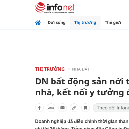
Đời sống
Thị trường
Thế giới
THỊ TRƯỜNG
NHÀ ĐẤT
DN bất động sản nới 
nhà, kết nối y tưởng 
Doanh nghiệp đã điều chỉnh thời gian than
chí tới 36 tháng. Tổng giám đốc Công ty Đ