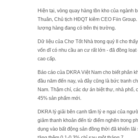
Hiện tại, vòng quay hàng tồn kho của ngành 
Thuân, Chủ tịch HĐQT kiêm CEO Fiin Group. 
lượng hàng đang có trên thị trường.
Dữ liệu của Chợ Tốt Nhà trong quý II cho thấ
vốn dĩ có nhu cầu an cư rất lớn - đã đồng loạ
cao cấp.
Báo cáo của DKRA Việt Nam cho biết phân khú
đầu năm đến nay, và đây cũng là bức tranh chu
Nam. Thậm chí, các dự án biệt thự, nhà phố,
45% sản phẩm mới.
DKRA lý giải bên cạnh tâm lý e ngại của ngườ
giảm thanh khoản đến từ điểm nghẽn trong phê
dụng vào bất động sản đồng thời đã khiến lãi
tăng thêm 0,1-0,3% chỉ sau một tháng 7.