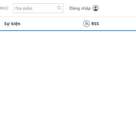
18822
Đăng nhập
Sự kiện
RSS