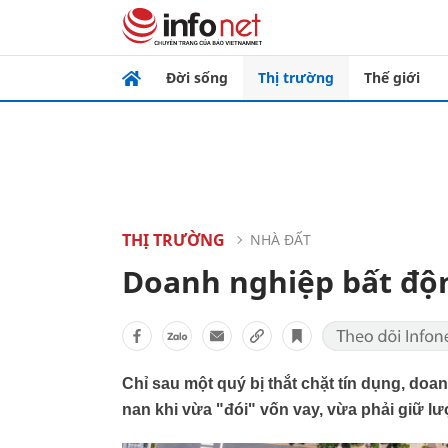
Đời sống
Thị trường
Thế giới
THỊ TRƯỜNG
NHÀ ĐẤT
Doanh nghiệp bất độn
Chỉ sau một quý bị thắt chặt tín dụng, doa
nan khi vừa "đói" vốn vay, vừa phải giữ l