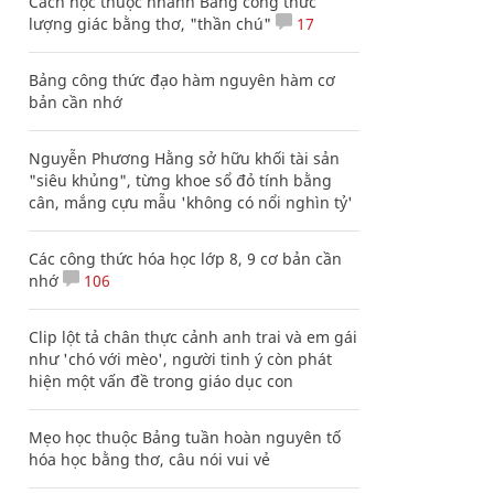
Cách học thuộc nhanh Bảng công thức
lượng giác bằng thơ, "thần chú"
17
Bảng công thức đạo hàm nguyên hàm cơ
bản cần nhớ
Nguyễn Phương Hằng sở hữu khối tài sản
"siêu khủng", từng khoe sổ đỏ tính bằng
cân, mắng cựu mẫu 'không có nổi nghìn tỷ'
Các công thức hóa học lớp 8, 9 cơ bản cần
nhớ
106
Clip lột tả chân thực cảnh anh trai và em gái
như 'chó với mèo', người tinh ý còn phát
hiện một vấn đề trong giáo dục con
Mẹo học thuộc Bảng tuần hoàn nguyên tố
hóa học bằng thơ, câu nói vui vẻ