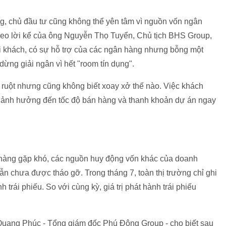
, chủ đầu tư cũng không thể yên tâm vì nguồn vốn ngân
Theo lời kể của ông Nguyễn Thọ Tuyển, Chủ tịch BHS Group,
 khách, có sự hỗ trợ của các ngân hàng nhưng bỗng một
dừng giải ngân vì hết "room tín dụng".
 ruột nhưng cũng không biết xoay xở thế nào. Việc khách
 ảnh hưởng đến tốc độ bán hàng và thanh khoản dự án ngay
h hàng gặp khó, các nguồn huy động vốn khác của doanh
vẫn chưa được tháo gỡ. Trong tháng 7, toàn thị trường chỉ ghi
rái phiếu. So với cùng kỳ, giá trị phát hành trái phiếu
uang Phúc - Tổng giám đốc Phú Đông Group - cho biết sau