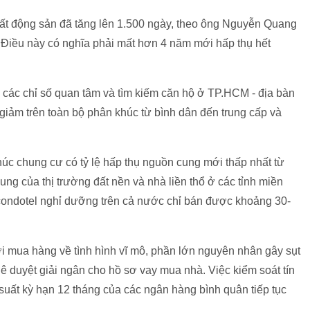
bất động sản đã tăng lên 1.500 ngày, theo ông Nguyễn Quang
Điều này có nghĩa phải mất hơn 4 năm mới hấp thụ hết
y các chỉ số quan tâm và tìm kiếm căn hộ ở TP.HCM - địa bàn
t giảm trên toàn bộ phân khúc từ bình dân đến trung cấp và
c chung cư có tỷ lệ hấp thụ nguồn cung mới thấp nhất từ
ng của thị trường đất nền và nhà liền thổ ở các tỉnh miền
 condotel nghỉ dưỡng trên cả nước chỉ bán được khoảng 30-
i mua hàng về tình hình vĩ mô, phần lớn nguyên nhân gây sụt
 duyệt giải ngân cho hồ sơ vay mua nhà. Việc kiểm soát tín
 suất kỳ hạn 12 tháng của các ngân hàng bình quân tiếp tục