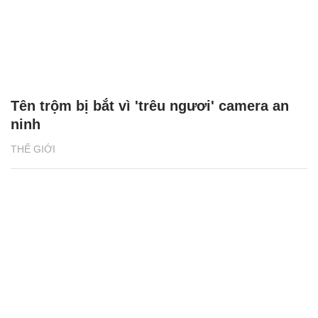
Tên trộm bị bắt vì 'trêu ngươi' camera an
ninh
THẾ GIỚI