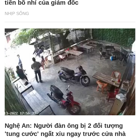
tiền bồ nhí của giám đốc
NHỊP SỐNG
Nghệ An: Người đàn ông bị 2 đối tượng
'tung cước' ngất xỉu ngay trước cửa nhà