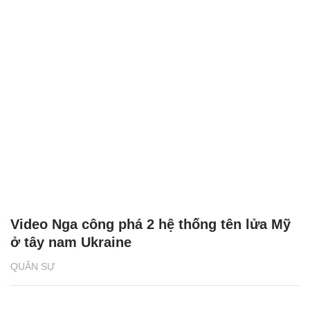
Video Nga công phá 2 hệ thống tên lửa Mỹ
ở tây nam Ukraine
QUÂN SỰ