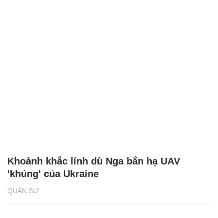
Khoảnh khắc lính dù Nga bắn hạ UAV
'khủng' của Ukraine
QUÂN SỰ