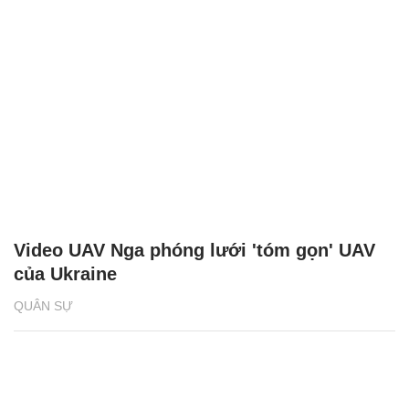
Video UAV Nga phóng lưới 'tóm gọn' UAV
của Ukraine
QUÂN SỰ