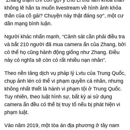
“Zhang thậm chí còn gợi ý cho Li thử làm khỏa thân
không lẽ hắn ta muốn livestream về hình ảnh khỏa
thân của cô gái? Chuyện này thật đáng sợ”, một cư
dân mạng bình luận.
Người khác nhấn mạnh, “Cảnh sát cần phải điều tra
và bắt 210 người đã mua camera ẩn của Zhang, bởi
có thể họ cũng hành động giống như Zhang. Điều
này có nghĩa sẽ còn có rất nhiều nạn nhân".
Theo nền tảng dịch vụ pháp lý Lvtu của Trung Quốc,
chụp ảnh lén có thể vi phạm quyền cá nhân, nhưng
không nhất thiết là hành vi phạm tội ở Trung Quốc.
Tuy nhiên, theo luật hình sự, bất kỳ ai sử dụng
camera ẩn đều có thể bị truy tố nếu bị phát hiện vi
phạm luật.
Vào năm 2019, một tòa án địa phương ở tây nam