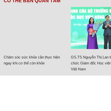
CÓ THỂ BẠN QUAN TÂM
Chăm sóc sức khỏe cần thực hiện
GS.TS Nguyễn Thị Lan ti
ngay khi cơ thể còn khỏe
chức Giám đốc Học viện
Việt Nam