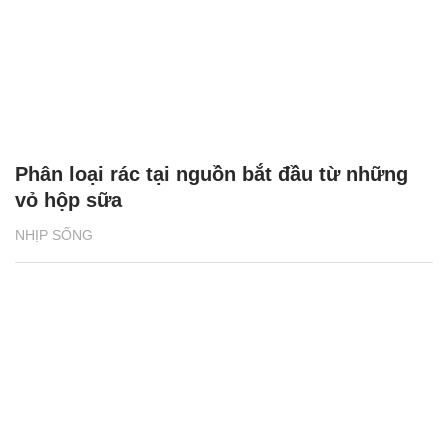
Phân loại rác tại nguồn bắt đầu từ những
vỏ hộp sữa
NHỊP SỐNG