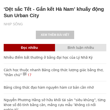
‘Dệt sắc Tết - Gắn kết Hà Nam’ khuấy động
Sun Urban City
NHỊP SỐNG
XEM THÊM BÀI VIẾT
Đọc nhiều
Bình luận nhiều
Nhiều điểm bất thường ở bằng đại học của Lý Nhã Kỳ
Cách học thuộc nhanh Bảng công thức lượng giác bằng thơ,
"thần chú"
17
Bảng công thức đạo hàm nguyên hàm cơ bản cần nhớ
Nguyễn Phương Hằng sở hữu khối tài sản "siêu khủng", từng
khoe sổ đỏ tính bằng cân, mắng cựu mẫu 'không có nổi
nghìn tỷ'