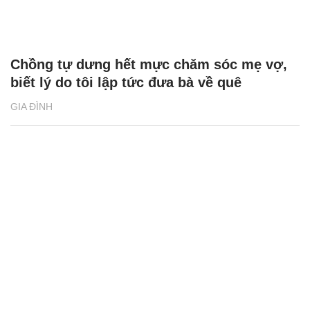
Chồng tự dưng hết mực chăm sóc mẹ vợ,
biết lý do tôi lập tức đưa bà về quê
GIA ĐÌNH