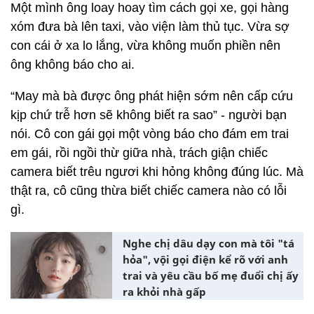
Một mình ông loay hoay tìm cách gọi xe, gọi hàng
xóm đưa bà lên taxi, vào viện làm thủ tục. Vừa sợ
con cái ở xa lo lắng, vừa không muốn phiền nên
ông không báo cho ai.
“May mà bà được ông phát hiện sớm nên cấp cứu
kịp chứ trễ hơn sẽ không biết ra sao” - người bạn
nói. Cô con gái gọi một vòng báo cho đám em trai
em gái, rồi ngồi thừ giữa nhà, trách giận chiếc
camera biết trêu ngươi khi hỏng không đúng lúc. Mà
thật ra, cô cũng thừa biết chiếc camera nào có lỗi
gì.
Nghe chị dâu dạy con mà tôi "tá
hỏa", vội gọi điện kể rõ với anh
trai và yêu cầu bố mẹ đuổi chị ấy
ra khỏi nhà gấp