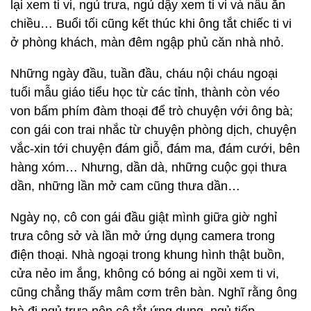
lại xem ti vi, ngủ trưa, ngủ dậy xem ti vi và nấu ăn
chiều… Buổi tối cũng kết thúc khi ông tắt chiếc ti vi
ở phòng khách, màn đêm ngập phủ căn nhà nhỏ.
Những ngày đầu, tuần đầu, cháu nội cháu ngoại
tuổi mẫu giáo tiểu học từ các tỉnh, thành còn véo
von bấm phím đàm thoại để trò chuyện với ông bà;
con gái con trai nhắc từ chuyện phòng dịch, chuyện
vắc-xin tới chuyện đám giỗ, đám ma, đám cưới, bên
hàng xóm… Nhưng, dần dà, những cuộc gọi thưa
dần, những lần mở cam cũng thưa dần…
Ngày nọ, cô con gái đầu giật mình giữa giờ nghỉ
trưa công sở và lần mở ứng dụng camera trong
điện thoại. Nhà ngoại trong khung hình thật buồn,
cửa nẻo im ắng, không có bóng ai ngồi xem ti vi,
cũng chẳng thấy mâm cơm trên bàn. Nghĩ rằng ông