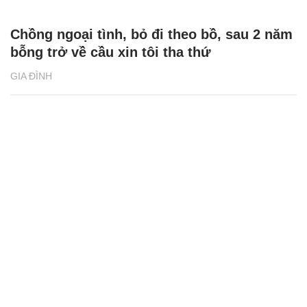
Chồng ngoại tình, bỏ đi theo bồ, sau 2 năm
bỗng trở về cầu xin tôi tha thứ
GIA ĐÌNH