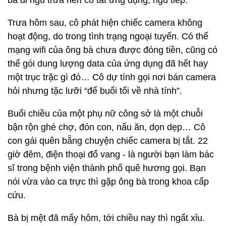
bà đi ngủ trưa nên cô tắt ứng dụng, ngủ tiếp.
Trưa hôm sau, cô phát hiện chiếc camera không
hoạt động, do trong tình trạng ngoại tuyến. Có thể
mạng wifi của ông bà chưa được đóng tiền, cũng có
thể gói dung lượng data của ứng dụng đã hết hay
một trục trặc gì đó… Cô dự tính gọi nơi bán camera
hỏi nhưng tặc lưỡi “để buổi tối về nhà tính”.
Buổi chiều của một phụ nữ công sở là một chuỗi
bận rộn ghé chợ, đón con, nấu ăn, dọn dẹp… Cô
con gái quên bẵng chuyện chiếc camera bị tắt. 22
giờ đêm, điện thoại đổ vang - là người bạn làm bác
sĩ trong bệnh viện thành phố quê hương gọi. Bạn
nói vừa vào ca trực thì gặp ông bà trong khoa cấp
cứu.
Bà bị mệt đã mấy hôm, tới chiều nay thì ngất xỉu.