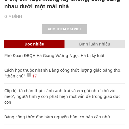
nhau dưới một mái nhà
GIA ĐÌNH
XEM THÊM BÀI VIẾT
Đọc nhiều
Bình luận nhiều
Phó Đoàn ĐBQH Hà Giang Vương Ngọc Hà bị kỷ luật
Cách học thuộc nhanh Bảng công thức lượng giác bằng thơ,
"thần chú"
17
Clip lột tả chân thực cảnh anh trai và em gái như 'chó với
mèo', người tinh ý còn phát hiện một vấn đề trong giáo dục
con
Bảng công thức đạo hàm nguyên hàm cơ bản cần nhớ