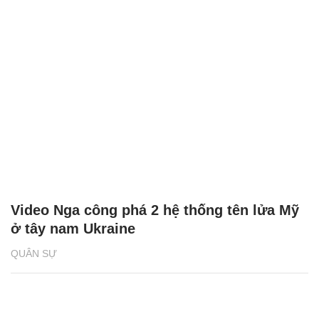
Video Nga công phá 2 hệ thống tên lửa Mỹ
ở tây nam Ukraine
QUÂN SỰ