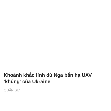
Khoảnh khắc lính dù Nga bắn hạ UAV
'khủng' của Ukraine
QUÂN SỰ