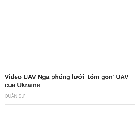
Video UAV Nga phóng lưới 'tóm gọn' UAV
của Ukraine
QUÂN SỰ