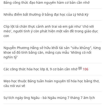
Bảng công thức đạo hàm nguyên hàm cơ bản cần nhớ
Nhiều điểm bất thường ở bằng đại học của Lý Nhã Kỳ
Clip lột tả chân thực cảnh anh trai và em gái như 'chó với
mèo', người tinh ý còn phát hiện một vấn đề trong giáo dục
con
Nguyễn Phương Hằng sở hữu khối tài sản "siêu khủng", từng
khoe sổ đỏ tính bằng cân, mắng cựu mẫu 'không có nổi
nghìn tỷ'
Các công thức hóa học lớp 8, 9 cơ bản cần nhớ
106
Mẹo học thuộc Bảng tuần hoàn nguyên tố hóa học bằng thơ,
câu nói vui vẻ
Sự tích ngày ông Ngâu - bà Ngâu mùng 7 tháng 7 âm lịch