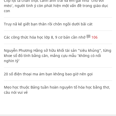
Clip lột tả chân thực cảnh anh trai và em gái như 'chó với
mèo', người tinh ý còn phát hiện một vấn đề trong giáo dục
con
Truy nã kẻ giết bạn thân rồi chôn ngồi dưới bãi cát
Các công thức hóa học lớp 8, 9 cơ bản cần nhớ
106
Nguyễn Phương Hằng sở hữu khối tài sản "siêu khủng", từng
khoe sổ đỏ tính bằng cân, mắng cựu mẫu 'không có nổi
nghìn tỷ'
20 số điện thoại ma ám bạn không bao giờ nên gọi
Mẹo học thuộc Bảng tuần hoàn nguyên tố hóa học bằng thơ,
câu nói vui vẻ