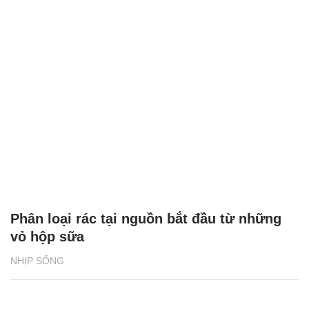
Phân loại rác tại nguồn bắt đầu từ những
vỏ hộp sữa
NHỊP SỐNG