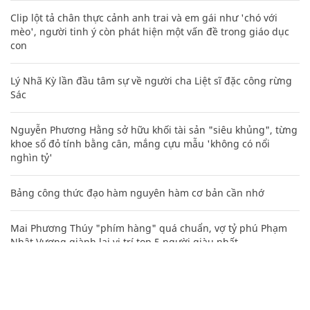
Clip lột tả chân thực cảnh anh trai và em gái như 'chó với
mèo', người tinh ý còn phát hiện một vấn đề trong giáo dục
con
Lý Nhã Kỳ lần đầu tâm sự về người cha Liệt sĩ đặc công rừng
Sác
Nguyễn Phương Hằng sở hữu khối tài sản "siêu khủng", từng
khoe sổ đỏ tính bằng cân, mắng cựu mẫu 'không có nổi
nghìn tỷ'
Bảng công thức đạo hàm nguyên hàm cơ bản cần nhớ
Mai Phương Thúy "phím hàng" quá chuẩn, vợ tỷ phú Phạm
Nhật Vượng giành lại vị trí top 5 người giàu nhất
Những status buồn về tình yêu, cuộc sống hàm ẩn nhiều ý
nghĩa