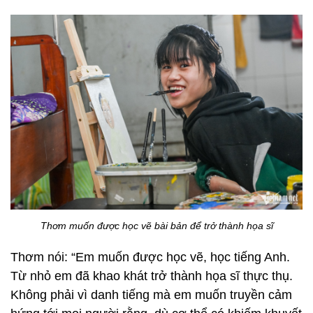
Thơm muốn được học vẽ bài bản để trở thành họa sĩ
Thơm nói: “Em muốn được học vẽ, học tiếng Anh.
Từ nhỏ em đã khao khát trở thành họa sĩ thực thụ.
Không phải vì danh tiếng mà em muốn truyền cảm