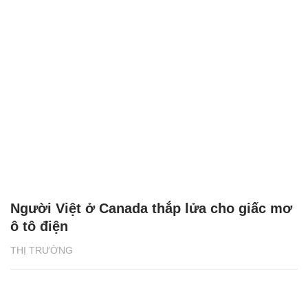
Người Việt ở Canada thắp lửa cho giấc mơ
ô tô điện
THỊ TRƯỜNG