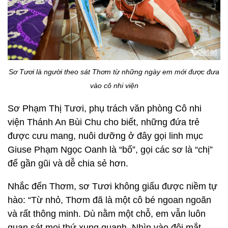
Sơ Tươi là người theo sát Thơm từ những ngày em mới được đưa
vào cô nhi viện
Sơ Phạm Thị Tươi, phụ trách văn phòng Cô nhi
viện Thánh An Bùi Chu cho biết, những đứa trẻ
được cưu mang, nuôi dưỡng ở đây gọi linh mục
Giuse Phạm Ngọc Oanh là “bố”, gọi các sơ là “chị”
để gần gũi và dễ chia sẻ hơn.
Nhắc đến Thơm, sơ Tươi không giấu được niềm tự
hào: “Từ nhỏ, Thơm đã là một cô bé ngoan ngoãn
và rất thông minh. Dù nằm một chỗ, em vẫn luôn
quan sát mọi thứ xung quanh. Nhìn vào đôi mắt