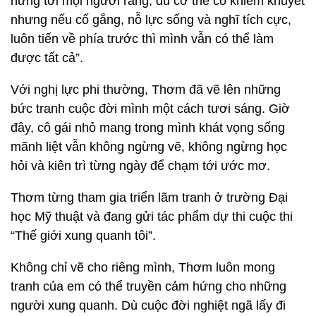
hứng tới mọi người rằng, dù cơ thể có khiếm khuyết
nhưng nếu cố gắng, nỗ lực sống và nghĩ tích cực,
luôn tiến về phía trước thì mình vẫn có thể làm
được tất cả”.
Với nghị lực phi thường, Thơm đã vẽ lên những
bức tranh cuộc đời mình một cách tươi sáng. Giờ
đây, cô gái nhỏ mang trong mình khát vọng sống
mãnh liệt vẫn không ngừng vẽ, không ngừng học
hỏi và kiên trì từng ngày để chạm tới ước mơ.
Thơm từng tham gia triển lãm tranh ở trường Đại
học Mỹ thuật và đang gửi tác phẩm dự thi cuộc thi
“Thế giới xung quanh tôi”.
Không chỉ vẽ cho riêng mình, Thơm luôn mong
tranh của em có thể truyền cảm hứng cho những
người xung quanh. Dù cuộc đời nghiệt ngã lấy đi