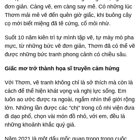
đơn giản. Càng vẽ, em càng say mê. Có những lúc
Thơm mải mê vẽ đến quên giờ giấc, khi buông cây
cọ mới biết miệng đã tê cứng, cổ mỏi nhừ.
Suốt 10 năm kiên trì tự mình tập vẽ, tự mày mò pha
mực, từ những bức vẽ đơn giản, Thơm đã có thể vẽ
được những bức tranh phong cảnh có chiều sâu.
Giấc mơ trở thành họa sĩ truyền cảm hứng
Với Thơm, vẽ tranh không chỉ là sở thích mà còn là
cách để thể hiện khát vọng và nghị lực sống. Em
luôn ao ước được ra ngoài, ngắm nhìn thế giới rộng
lớn. Những lần được các "chị" trong cô nhi viện đưa
đi dạo phố, chọn vài món đồ nhỏ, với em, đều là
những khoảnh khắc quý giá.
Năm 2021 là một dấu mốc quan trọng trong cuộc